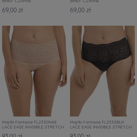
BRIEF CZARNE
BRIEF CZARNE
69,00 zł
69,00 zł
Majtki Fantasie FL2330NAE
Majtki Fantasie FL2330BLK
LACE EASE INVISIBLE STRETCH
LACE EASE INVISIBLE STRETCH
BRIEF beżowe
BRIEF czarne
83,00 zł
83,00 zł