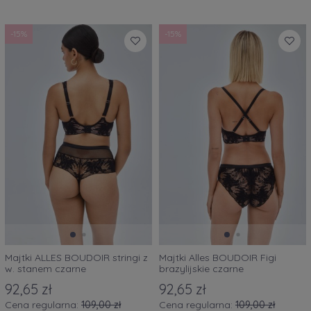
-15%
-15%
Majtki ALLES BOUDOIR stringi z
Majtki Alles BOUDOIR Figi
w. stanem czarne
brazylijskie czarne
92,65 zł
92,65 zł
Cena regularna:
109,00 zł
Cena regularna:
109,00 zł