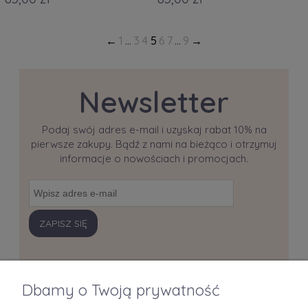
1
...
3
4
5
6
7
...
9
Newsletter
Podaj swój adres e-mail i uzyskaj rabat 10% na
pierwsze zakupy. Bądź z nami na bieżąco i otrzymuj
informacje o nowościach i promocjach.
ZAPISZ SIĘ
Dbamy o Twoją prywatność