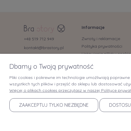
Informacje
Zwroty i reklamacje
+48 519 712 949
Polityka prywatności
kontakt@brastory.pl
Ustawienia plików cookie
(od poniedziałku do piątku, w
godzinach 9:00-15:00 oraz w soboty
Regulamin
od 9:00-13:00)
Dbamy o Twoją prywatność
Regulamin Bonów
Podarunkowych
Pliki cookies i pokrewne im technologie umożliwiają poprawn
wszystkich tych plików i przejść do sklepu lub dostosować uży
Więcej o plikach cookies przeczytasz w naszej Polityce prywat
ZAAKCEPTUJ TYLKO NIEZBĘDNE
DOSTOSU