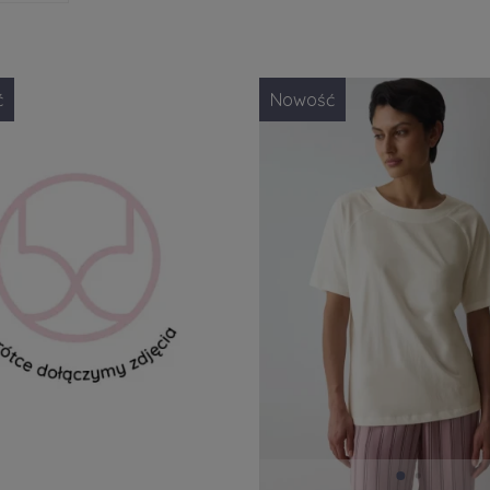
nt
Rozmiar konfekcyjny
Kolor
ory
(1)
Roz. S
(1)
biał
ć
Nowość
ph
(3)
Roz.M
(1)
różo
Roz. L
(1)
niebi
Roz. XL
(1)
Roz. 36
(3)
Roz. 38
(3)
Roz. 40
(3)
Roz. 42
(3)
Roz. 44
(3)
FILTRUJ