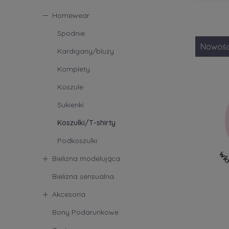
Homewear
Produce
Spodnie
Bra St
Nowoś
Kardigany/bluzy
Trium
Komplety
Koszule
Sukienki
Koszulki/T-shirty
Podkoszulki
Bielizna modelująca
Bielizna sensualna
Akcesoria
Bony Podarunkowe