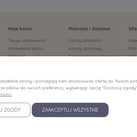
Moje konto
Płatności i dostawa
Ofe
Twoje zamówienia
Formy płatności
Kal
Ustawienia konta
Koszty dostawy
Róż
s
Ulubione
Czas realizacji zamówienia
Tab
biu
Bryt
Rec
e działanie strony i pomagają nam dostosować ofertę do Twoich p
Braf
cie plików do swoich preferencji, wybierając opcję "Dostosuj zgody"
Braf
ności.
Tapi
J ZGODY
ZAAKCEPTUJ WSZYSTKIE