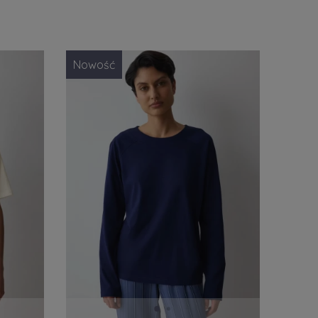
Cena
y/kremowy
(2)
od
do
Nowość
wy
(1)
eski/granatowy
(1)