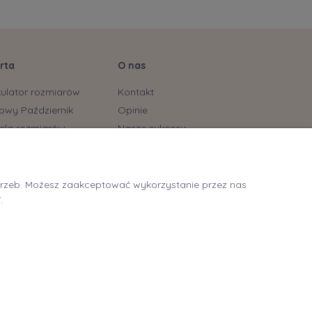
rta
O nas
kulator rozmiarów
Kontakt
owy Październik
Opinie
ela rozmiarów
Nasze sukcesy
stonoszy
yjskie marki już dostępne
ycling
otrzeb. Możesz zaakceptować wykorzystanie przez nas
itting Tarnowskie Góry
.
itting Lubliniec
ng - oklejanie biustu