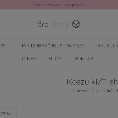
30 dni na zwrot lub wymianę.
ŚCI
JAK DOBRAĆ BIUSTONOSZ?
KALKUL
O NAS
BLOG
KONTAKT
Koszulki/T-sh
Homewear
Koszulki/T-sh
LTRUJ