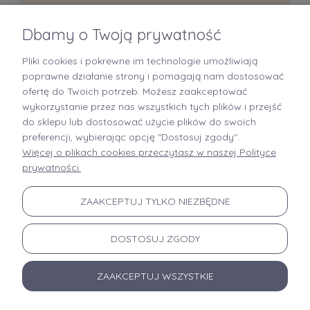
Dbamy o Twoją prywatność
Pliki cookies i pokrewne im technologie umożliwiają
+48 519 712 949
poprawne działanie strony i pomagają nam dostosować
ofertę do Twoich potrzeb. Możesz zaakceptować
kontakt@brastory.pl
wykorzystanie przez nas wszystkich tych plików i przejść
(od poniedziałku do piątku, w godzinach 9:00-15:00 oraz w soboty od 9:00-13:00)
do sklepu lub dostosować użycie plików do swoich
preferencji, wybierając opcję "Dostosuj zgody".
Więcej o plikach cookies przeczytasz w naszej Polityce
prywatności.
INFORMACJE
ZAAKCEPTUJ TYLKO NIEZBĘDNE
MOJE KONTO
DOSTOSUJ ZGODY
PŁATNOŚCI I DOSTAWA
ZAAKCEPTUJ WSZYSTKIE
OFERTA