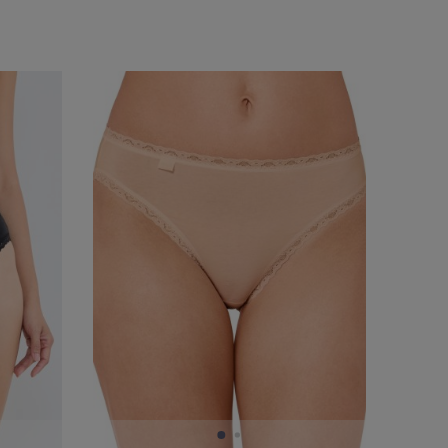
Cena
ny
(8)
od
do
y/cielisty
(7)
y/kremowy
(6)
wy
(1)
wony/bordowy
(1)
eski/granatowy
(1)
rańczowy
(1)
owy
(1)
okolorowy
(4)