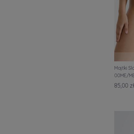
Majtki S
00ME/M
85,00 z