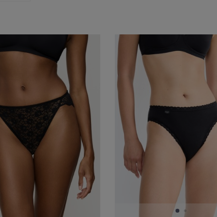
nt
Rozmiar majtek
Kolor
)
Rozmiar 36
(1)
czar
(16)
Rozmiar 36
(1)
beżow
ph
(13)
Rozmiar 38
(8)
biał
Rozmiar 40
(8)
różo
Rozmiar 42
(6)
czer
Rozmiar 44
(6)
niebi
Rozmiar 44
(1)
poma
Rozmiar 46
(5)
brąz
Rozmiar 48
(2)
wiel
Rozmiar XS
(7)
Rozmiar S
(7)
Rozmiar M
(2)