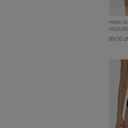
Majtki S
M007/B5
89,00 z