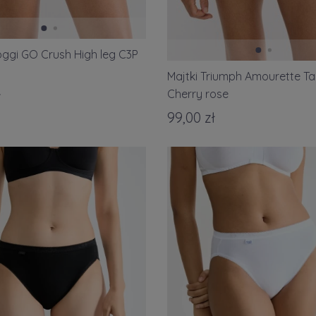
loggi GO Crush High leg C3P
Majtki Triumph Amourette Tai
Cherry rose
ł
99,00 zł