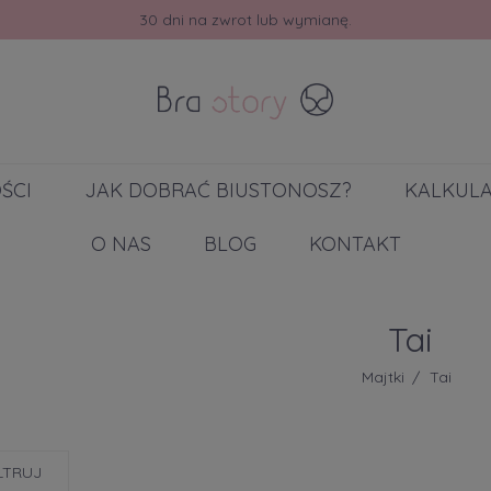
Odbierz rabat -10% na pierwsze zakupy.
ŚCI
JAK DOBRAĆ BIUSTONOSZ?
KALKUL
O NAS
BLOG
KONTAKT
Tai
Majtki
Tai
LTRUJ