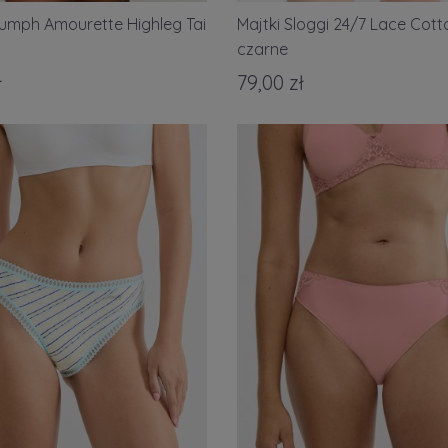
Majtki Sloggi 24/7 Lace Cott
riumph Amourette Highleg Tai
Rozmiar M
(1)
czarne
Rozmiar L
(4)
79,00 zł
ł
Rozmiar XL
(10)
więcej
FILTRUJ