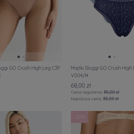
loggi GO Crush High Leg C3P
Majtki Sloggi GO Crush High 
E
V004/I4
ł
68,00 zł
Cena regularna:
85,00 zł
Najniższa cena:
85,00 zł
-20%