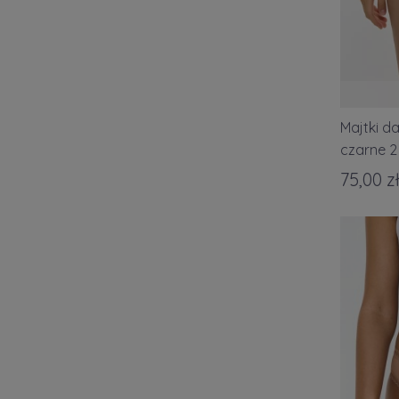
Majtki d
czarne 2
75,00 z