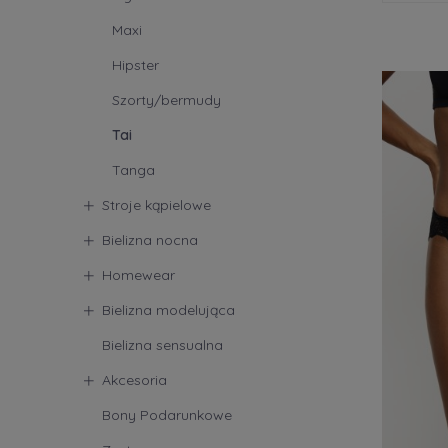
Maxi
Produce
Hipster
Agio
(1
Szorty/bermudy
Sloggi
Tai
Trium
Tanga
Stroje kąpielowe
Bielizna nocna
Homewear
Bielizna modelująca
Bielizna sensualna
Akcesoria
Bony Podarunkowe