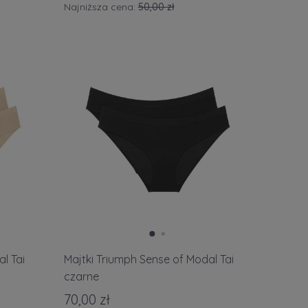
Najniższa cena:
50,00 zł
l Tai
Majtki Triumph Sense of Modal Tai
czarne
70,00 zł