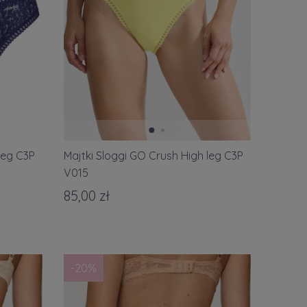
leg C3P
Majtki Sloggi GO Crush High leg C3P
V015
85,00 zł
-20%