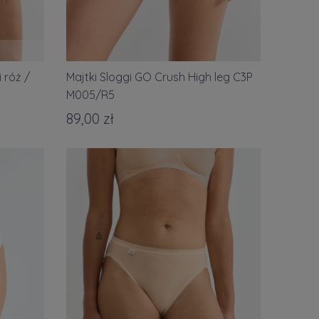
 róż /
Majtki Sloggi GO Crush High leg C3P
M005/R5
89,00 zł