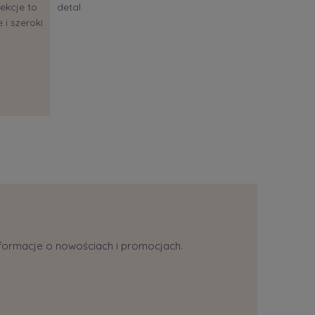
ekcje to
detal.
 i szeroki
informacje o nowościach i promocjach.