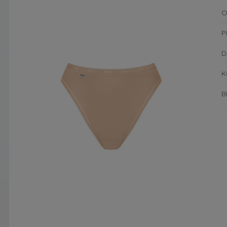
O
P
D
K
B