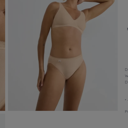
D
W
D
*
P