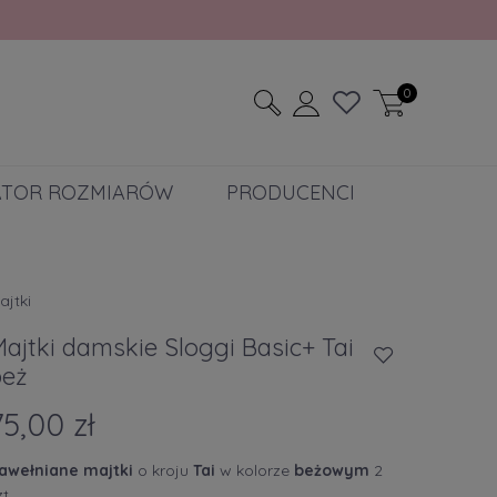
0
ATOR ROZMIARÓW
PRODUCENCI
ajtki
ajtki damskie Sloggi Basic+ Tai
beż
75,00 zł
awełniane
majtki
o kroju
Tai
w kolorze
beżowym
2
zt