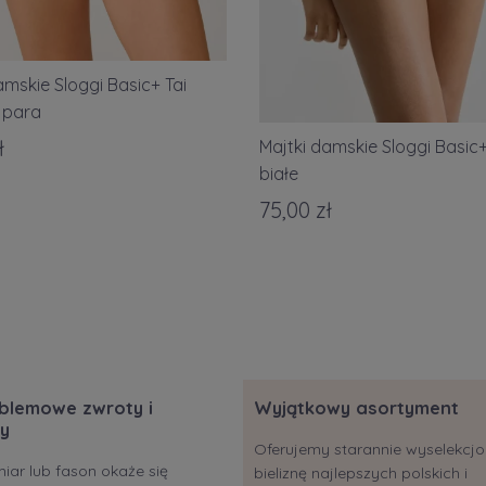
amskie Sloggi Basic+ Tai
 para
ł
Majtki damskie Sloggi Basic+
białe
75,00 zł
blemowe zwroty i
Wyjątkowy asortyment
y
Oferujemy starannie wyselekc
miar lub fason okaże się
bieliznę najlepszych polskich i