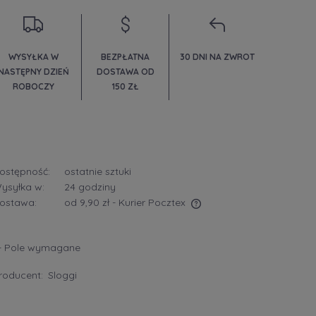
WYSYŁKA W
BEZPŁATNA
30 DNI NA ZWROT
NASTĘPNY DZIEŃ
DOSTAWA OD
ROBOCZY
150 ZŁ
ostępność:
ostatnie sztuki
ysyłka w:
24 godziny
ostawa:
od 9,90 zł
- Kurier Pocztex
Cena nie zawiera ewentualnych kosztów
- Pole wymagane
płatności
roducent:
Sloggi