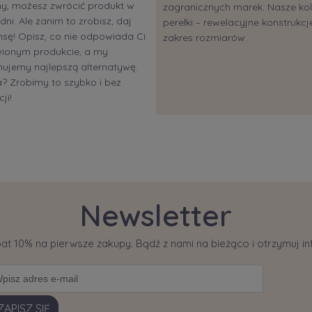
ony, możesz zwrócić produkt w
zagranicznych marek. Nasze kol
dni. Ale zanim to zrobisz, daj
perełki – rewelacyjne konstrukcje
sę! Opisz, co nie odpowiada Ci
zakres rozmiarów.
ionym produkcie, a my
ujemy najlepszą alternatywę.
 Zrobimy to szybko i bez
ji!
Newsletter
bat 10% na pierwsze zakupy. Bądź z nami na bieżąco i otrzymuj 
ZAPISZ SIĘ