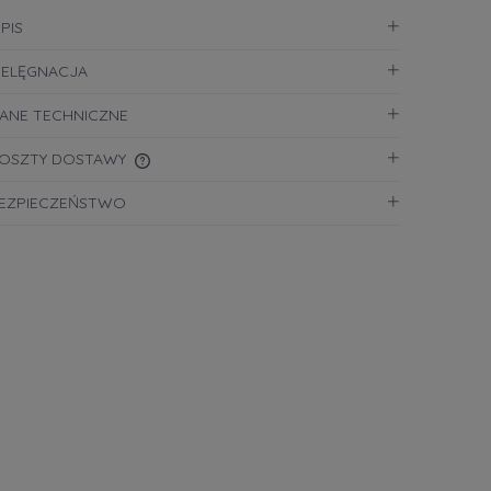
PIS
IELĘGNACJA
ANE TECHNICZNE
OSZTY DOSTAWY
EZPIECZEŃSTWO
CENA NIE ZAWIERA EWENTUALNYCH
KOSZTÓW PŁATNOŚCI