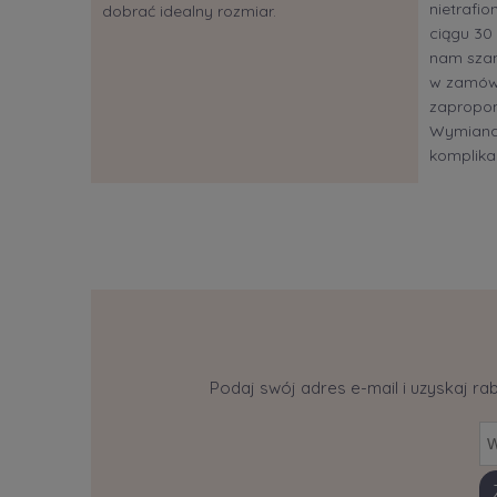
nietrafi
dobrać idealny rozmiar.
ciągu 30 
nam szan
w zamów
zapropon
Wymiana?
komplikac
Podaj swój adres e-mail i uzyskaj ra