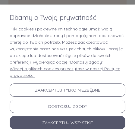
Dbamy o Twoją prywatność
Pliki cookies i pokrewne im technologie umożliwiają
+48 519 712 949
poprawne działanie strony i pomagają nam dostosować
ofertę do Twoich potrzeb. Możesz zaakceptować
kontakt@brastory.pl
wykorzystanie przez nas wszystkich tych plików i przejść
(od poniedziałku do piątku, w godzinach 9:00-15:00 oraz w soboty od 9:00-13:00)
do sklepu lub dostosować użycie plików do swoich
preferencji, wybierając opcję "Dostosuj zgody".
Więcej o plikach cookies przeczytasz w naszej Polityce
prywatności.
INFORMACJE
ZAAKCEPTUJ TYLKO NIEZBĘDNE
MOJE KONTO
DOSTOSUJ ZGODY
PŁATNOŚCI I DOSTAWA
ZAAKCEPTUJ WSZYSTKIE
OFERTA