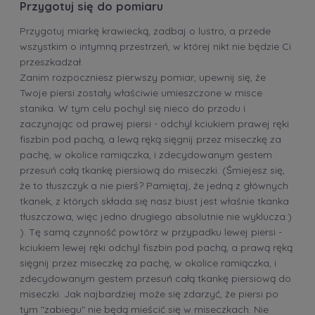
Przygotuj się do pomiaru
Przygotuj miarkę krawiecką, zadbaj o lustro, a przede
wszystkim o intymną przestrzeń, w której nikt nie będzie Ci
przeszkadzał.
Zanim rozpoczniesz pierwszy pomiar, upewnij się, że
Twoje piersi zostały właściwie umieszczone w misce
stanika. W tym celu pochyl się nieco do przodu i
zaczynając od prawej piersi - odchyl kciukiem prawej ręki
fiszbin pod pachą, a lewą ręką sięgnij przez miseczkę za
pachę, w okolice ramiączka, i zdecydowanym gestem
przesuń całą tkankę piersiową do miseczki. (Śmiejesz się,
że to tłuszczyk a nie pierś? Pamiętaj, że jedną z głównych
tkanek, z których składa się nasz biust jest właśnie tkanka
tłuszczowa, więc jedno drugiego absolutnie nie wyklucza:)
). Tę samą czynność powtórz w przypadku lewej piersi -
kciukiem lewej ręki odchyl fiszbin pod pachą, a prawą ręką
sięgnij przez miseczkę za pachę, w okolice ramiączka, i
zdecydowanym gestem przesuń całą tkankę piersiową do
miseczki. Jak najbardziej może się zdarzyć, że piersi po
tym "zabiegu" nie będą mieścić się w miseczkach. Nie