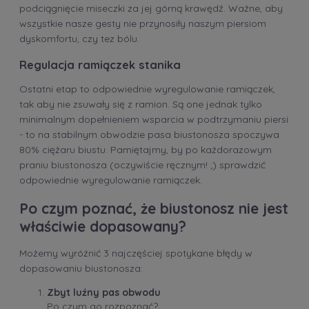
podciągnięcie miseczki za jej górną krawędź. Ważne, aby
wszystkie nasze gesty nie przynosiły naszym piersiom
dyskomfortu, czy tez bólu.
Regulacja ramiączek stanika
Ostatni etap to odpowiednie wyregulowanie ramiączek,
tak aby nie zsuwały się z ramion. Są one jednak tylko
minimalnym dopełnieniem wsparcia w podtrzymaniu piersi
- to na stabilnym obwodzie pasa biustonosza spoczywa
80% ciężaru biustu. Pamiętajmy, by po każdorazowym
praniu biustonosza (oczywiście ręcznym! ;) sprawdzić
odpowiednie wyregulowanie ramiączek.
Po czym poznać, że biustonosz nie jest
właściwie dopasowany?
Możemy wyróżnić 3 najczęściej spotykane błędy w
dopasowaniu biustonosza:
Zbyt luźny pas obwodu
Po czym go rozpoznać?