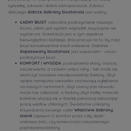
sylwetkę, zdrowie i dobre samopoczucie. Zobacz
dlaczego
dobrze dobrany biustonosz
jest ważny:
ŁADNY BIUST
: naturalne podtrzymanie naszego
biustu, jakim jest system wiązadeł, zwyczajnie nie
wystarcza. Grawitacja jest w tym aspekcie
bezwzględna i każdego dnia pracuje na to, by nasz
biust konsekwentnie tracił uniesienie. Stabilnie
dopasowany biustonosz
jest wsparciem - unosi i
podtrzymuje biust.
KOMFORT I WYGODA
: podrażnienia skóry, otarcia,
zaczerwienia, a czasem wręcz rany - tak może się
skończyć noszenie nieodpowiedniej bielizny. Zbyt
opięte ramiączka nierzadko zostawiają wgłębienia
na naszych ramionach, zbyt ciasny pas obwodu
może nas odparzać, a fiszbiny zbyt małej miseczki
boleśnie wbijają się w tkankę piersiową zaburzając
pracę węzłów chłonnych. Świadomie unikajmy
krzywdzenia swojego ciała!
Właściwie dobrany
stanik
zapewni Ci komfort przez cały dzień -
unikniesz bólu, czy konieczności nieustannego
poprawiania bielizny.