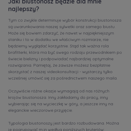
Jaki biustonosz będzie dla mnie
najlepszy?
Tym co zwykle determinuje wybór konstrukcji biustonosza
są uwarunkowania naszej sylwetki oraz samego biustu.
Może się bowiem zdarzyć, że nawet w najpiękniejszym
staniku i to w dodatku we właściwym rozmiarze, nie
będziemy wyglądać korzystnie. Stąd tak ważna rola
brafitterki
, która ma być swego rodzaju przewodnikiem po
świecie bielizny i podpowiadać najbardziej optymalne
rozwiązania. Pamiętaj, że zawsze możesz bezpłatnie
skorzystać z naszej videokonsultacji - wystarczy tylko
wcześniej umówić się za pośrednictwem naszego maila.
Oczywiście różne okazje wymagają od nas różnych
krojów biustonosza. Inny zakładamy do pracy, inny
wybierając się na wycieczkę w góry, a jeszcze inny na
eleganckie wieczorowe przyjęcie.
Typologia biustonoszy jest bardzo rozbudowana. Można
je pogrupować m.in według poniższych kryteriów: