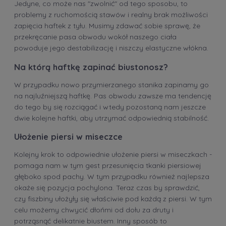
Jedyne, co może nas "zwolnić" od tego sposobu, to
problemy z ruchomością stawów i realny brak możliwości
zapięcia haftek z tyłu. Musimy zdawać sobie sprawę, że
przekręcanie pasa obwodu wokół naszego ciała
powoduje jego destabilizację i niszczy elastyczne włókna.
Na którą haftkę zapinać biustonosz?
W przypadku nowo przymierzanego stanika zapinamy go
na najluźniejszą haftkę. Pas obwodu zawsze ma tendencję
do tego by się rozciągać i wtedy pozostaną nam jeszcze
dwie kolejne haftki, aby utrzymać odpowiednią stabilność.
Ułożenie piersi w miseczce
Kolejny krok to odpowiednie ułożenie piersi w miseczkach -
pomaga nam w tym gest przesunięcia tkanki piersiowej
głęboko spod pachy. W tym przypadku również najlepsza
okaże się pozycja pochylona. Teraz czas by sprawdzić,
czy fiszbiny ułożyły się właściwie pod każdą z piersi. W tym
celu możemy chwycić dłońmi od dołu za druty i
potrząsnąć delikatnie biustem. Inny sposób to