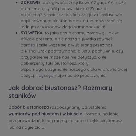
ZDROWIE
: dolegliwości żołądkowe? Zgaga? A może
promieniujący ból pleców i karku? Znasz te
problemy? Niewiele z nas kojarzy je z niewłaściwie
dopasowanym biustonoszem, a ten może stać się
jednym z powodów złego samopoczucia!
SYLWETKA
:
to jaką przybieramy postawę i jak w
efekcie prezentuje się nasza sylwetka również
bardzo ściśle wiąże się z wybieraną przez nas
bielizną. Brak podtrzymania biustu, pochylenie, czy
przygarbienie może nas nie dotyczyć, o ile
dobierzemy taki biustonosz, który
wspomaga utrzymanie naszego ciała w prawidłowej
pozycji i dyscyplinuje nas do prostowania.
Jak dobrać biustonosz? Rozmiary
staników
Dobór biustonosza
rozpoczynamy od ustalenia
wymiarów pod biustem i w biuście
. Pomiary najlepiej
przeprowadzać, kiedy mamy na sobie miękki biustonosz
lub na nagie ciało.