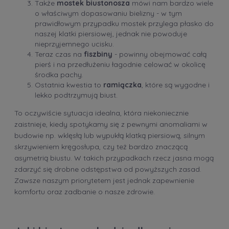
Także
mostek biustonosza
mówi nam bardzo wiele
o właściwym dopasowaniu bielizny - w tym
prawidłowym przypadku mostek przylega płasko do
naszej klatki piersiowej, jednak nie powoduje
nieprzyjemnego ucisku.
Teraz czas na
fiszbiny
- powinny obejmować całą
pierś i na przedłużeniu łagodnie celować w okolicę
środka pachy.
Ostatnia kwestia to
ramiączka
, które są wygodne i
lekko podtrzymują biust.
To oczywiście sytuacja idealna, która niekoniecznie
zaistnieje, kiedy spotykamy się z pewnymi anomaliami w
budowie np. wklęsłą lub wypukłą klatką piersiową, silnym
skrzywieniem kręgosłupa, czy też bardzo znaczącą
asymetrią biustu. W takich przypadkach rzecz jasna mogą
zdarzyć się drobne odstępstwa od powyższych zasad.
Zawsze naszym priorytetem jest jednak zapewnienie
komfortu oraz zadbanie o nasze zdrowie.