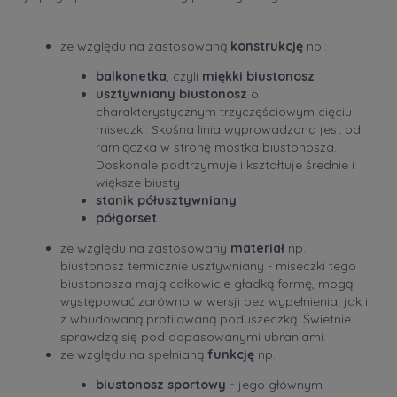
ze względu na zastosowaną
konstrukcję
np.:
balkonetka
, czyli
miękki biustonosz
usztywniany
biustonosz
o
charakterystycznym trzyczęściowym cięciu
miseczki. Skośna linia wyprowadzona jest od
ramiączka w stronę mostka biustonosza.
Doskonale podtrzymuje i kształtuje średnie i
większe biusty
stanik półusztywniany
półgorset
ze względu na zastosowany
materiał
np.
biustonosz termicznie usztywniany - miseczki tego
biustonosza mają całkowicie gładką formę, mogą
występować zarówno w wersji bez wypełnienia, jak i
z wbudowaną profilowaną poduszeczką. Świetnie
sprawdzą się pod dopasowanymi ubraniami.
ze względu na spełnianą
funkcję
np.
biustonosz sportowy
-
jego głównym