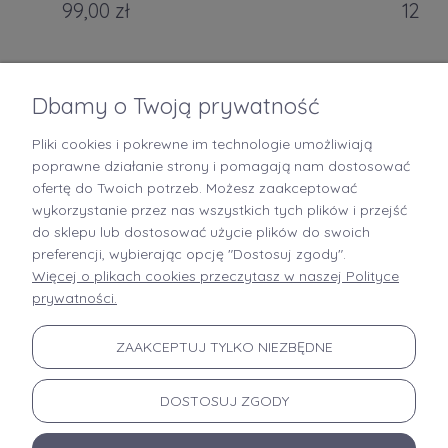
99,00 zł
129,0
DO KOSZYKA
Dbamy o Twoją prywatność
Pliki cookies i pokrewne im technologie umożliwiają
+48 519 712 949
poprawne działanie strony i pomagają nam dostosować
ofertę do Twoich potrzeb. Możesz zaakceptować
kontakt@brastory.pl
wykorzystanie przez nas wszystkich tych plików i przejść
(od poniedziałku do piątku, w godzinach 9:00-15:00 oraz w soboty od 9:00-13:00)
do sklepu lub dostosować użycie plików do swoich
preferencji, wybierając opcję "Dostosuj zgody".
Więcej o plikach cookies przeczytasz w naszej Polityce
prywatności.
INFORMACJE
ZAAKCEPTUJ TYLKO NIEZBĘDNE
MOJE KONTO
DOSTOSUJ ZGODY
PŁATNOŚCI I DOSTAWA