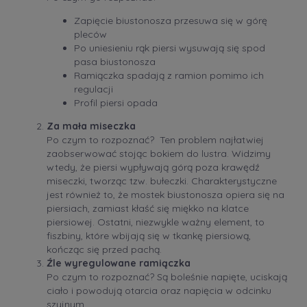
Zapięcie biustonosza przesuwa się w górę
pleców
Po uniesieniu rąk piersi wysuwają się spod
pasa biustonosza
Ramiączka spadają z ramion pomimo ich
regulacji
Profil piersi opada
Za mała miseczka
Po czym to rozpoznać? Ten problem najłatwiej
zaobserwować stojąc bokiem do lustra. Widzimy
wtedy, że piersi wypływają górą poza krawędź
miseczki, tworząc tzw. bułeczki. Charakterystyczne
jest również to, że mostek biustonosza opiera się na
piersiach, zamiast kłaść się miękko na klatce
piersiowej. Ostatni, niezwykle ważny element, to
fiszbiny, które wbijają się w tkankę piersiową,
kończąc się przed pachą.
Źle wyregulowane ramiączka
Po czym to rozpoznać? Są boleśnie napięte, uciskają
ciało i powodują otarcia oraz napięcia w odcinku
szyjnym.