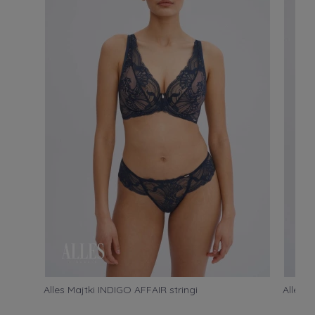
Alles Majtki INDIGO AFFAIR stringi
Alles M