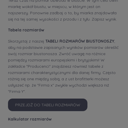
Teraz czas na pomiar obwodu w biuście. W tym celu owiń
miarkę wokół biustu, w miejscu, w którym jest on
najszerszy. Ponownie zadbaj o to, by miarka znajdowała
się na tej samej wysokości z przodu i z tyłu. Zapisz wynik.
Tabela rozmiarów
Skorzystaj z naszej
TABELI ROZMIARÓW BIUSTONOSZY
,
aby na podstawie zapisanych wyników pomiarów określić
swój rozmiar biustonosza. Zwróć uwagę na różnice
pomiędzy rozmiarami europejskimi i brytyjskimi! W
zakładce "Producenci" znajdziesz również tabele z
rozmiarami charakterystycznymi dla danej firmy. Często
różnią się one między sobą, a z ust brafitterki możesz
usłyszeć np. że "Firma x" zwykle wychodzi większa niż
"Firma Y".
PRZEJDŹ DO TABELI ROZMIARÓW
Kalkulator rozmiarów