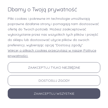
Dbamy o Twoją prywatność
Pliki cookies i pokrewne im technologie umożliwiają
+48 519 712 949
poprawne działanie strony i pomagają nam dostosować
ofertę do Twoich potrzeb. Możesz zaakceptować
kontakt@brastory.pl
wykorzystanie przez nas wszystkich tych plików i przejść
(od poniedziałku do piątku, w godzinach 9:00-15:00 oraz w soboty od 9:00-13:00)
do sklepu lub dostosować użycie plików do swoich
preferencji, wybierając opcję "Dostosuj zgody".
Więcej o plikach cookies przeczytasz w naszej Polityce
prywatności.
INFORMACJE
ZAAKCEPTUJ TYLKO NIEZBĘDNE
MOJE KONTO
DOSTOSUJ ZGODY
PŁATNOŚCI I DOSTAWA
ZAAKCEPTUJ WSZYSTKIE
OFERTA
O NAS