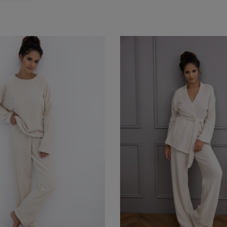
nt
Rozmiar konfekcyjny
Kolor
(2)
Roz. S
(1)
beżow
Roz.M
(1)
Roz. S/M
(1)
Roz. L/XL
(1)
FILTRUJ