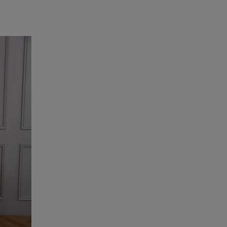
Cena
y/cielisty
(2)
od
do