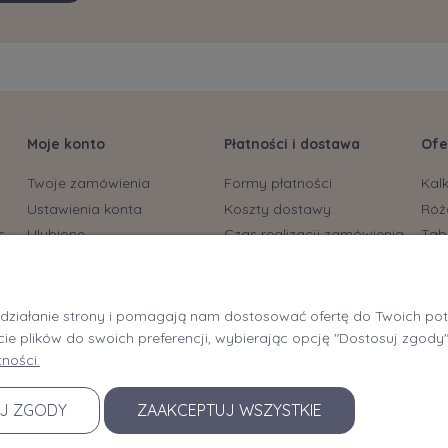
Moje konto
Płatności i dostawa
Ofe
Twoje zamówienia
Formy płatności
Kal
Ustawienia konta
Koszty dostawy
Róż
s
Ulubione
Czas realizacji zamówienia
Tab
biu
Bryt
Rec
e działanie strony i pomagają nam dostosować ofertę do Twoich p
Braf
cie plików do swoich preferencji, wybierając opcję "Dostosuj zgody"
Braf
ności.
Tapi
J ZGODY
ZAAKCEPTUJ WSZYSTKIE