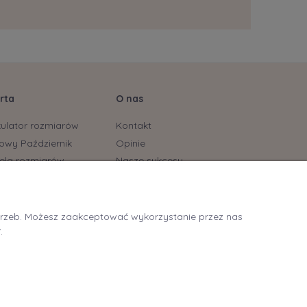
rta
O nas
kulator rozmiarów
Kontakt
owy Październik
Opinie
ela rozmiarów
Nasze sukcesy
stonoszy
yjskie marki już dostępne
ycling
otrzeb. Możesz zaakceptować wykorzystanie przez nas
itting Tarnowskie Góry
.
itting Lubliniec
ng - oklejanie biustu