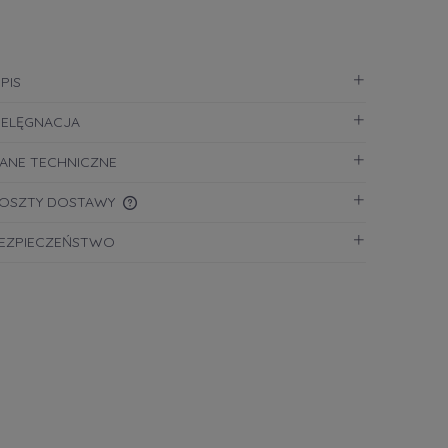
PIS
IELĘGNACJA
ANE TECHNICZNE
OSZTY DOSTAWY
EZPIECZEŃSTWO
CENA NIE ZAWIERA EWENTUALNYCH
KOSZTÓW PŁATNOŚCI