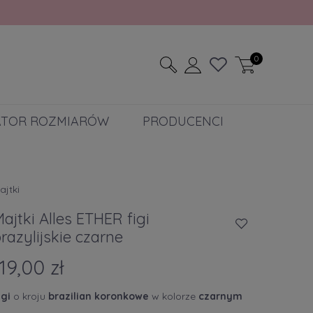
0
ATOR ROZMIARÓW
PRODUCENCI
ajtki
ajtki Alles ETHER figi
razylijskie czarne
119,00 zł
igi
o kroju
brazilian koronkowe
w kolorze
czarnym