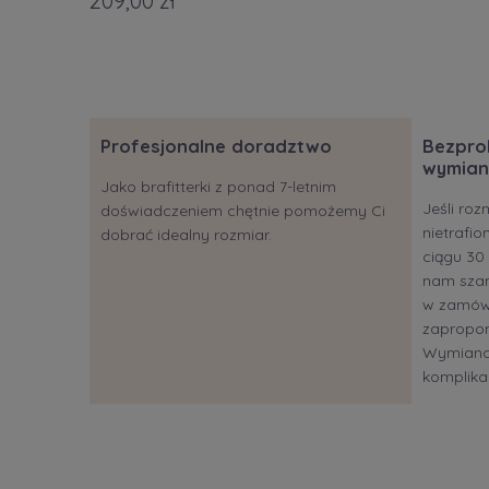
209,00 zł
Profesjonalne doradztwo
Bezpro
wymian
Jako brafitterki z ponad 7-letnim
Jeśli roz
doświadczeniem chętnie pomożemy Ci
nietrafi
dobrać idealny rozmiar.
ciągu 30 
nam szan
w zamów
zapropon
Wymiana?
komplikac