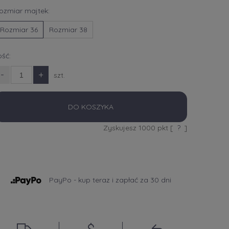
ozmiar majtek:
Rozmiar 36
Rozmiar 38
lość:
-
+
szt.
DO KOSZYKA
Zyskujesz
1000
pkt [
?
]
PayPo - kup teraz i zapłać za 30 dni