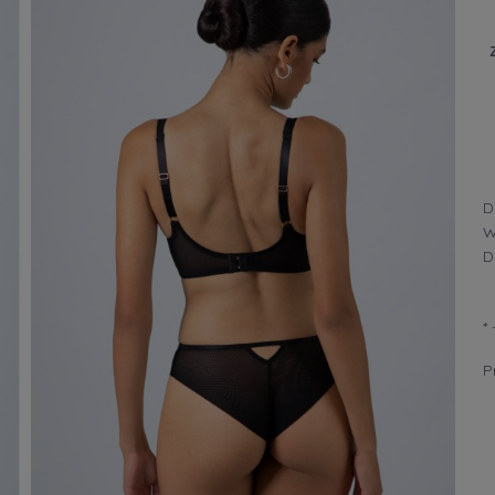
D
W
D
*
P