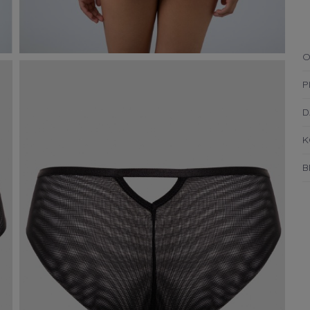
O
P
D
K
B