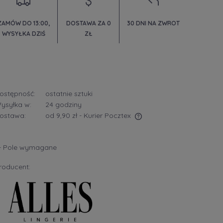
ZAMÓW DO 13:00,
DOSTAWA ZA 0
30 DNI NA ZWROT
WYSYŁKA DZIŚ
ZŁ
ostępność:
ostatnie sztuki
ysyłka w:
24 godziny
ostawa:
od 9,90 zł
- Kurier Pocztex
Cena nie zawiera ewentualnych kosztów
- Pole wymagane
płatności
roducent: