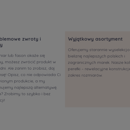
blemowe zwroty i
Wyjątkowy asortyment
y
Oferujemy starannie wyselekc
miar lub fason okaże się
bieliznę najlepszych polskich i
ony, możesz zwrócić produkt w
zagranicznych marek. Nasze kol
dni. Ale zanim to zrobisz, daj
perełki – rewelacyjne konstrukcje
sę! Opisz, co nie odpowiada Ci
zakres rozmiarów.
ionym produkcie, a my
ujemy najlepszą alternatywę.
 Zrobimy to szybko i bez
ji!