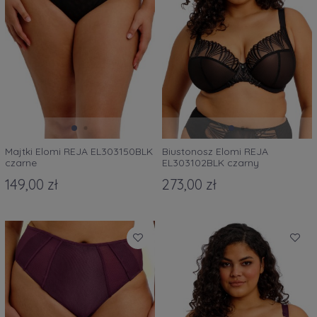
Majtki Elomi REJA EL303150BLK
Biustonosz Elomi REJA
czarne
EL303102BLK czarny
149,00 zł
273,00 zł