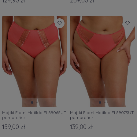
124,90 zł
269,00 zł
Majtki Elomi Matilda EL8906SUT
Majtki Elomi Matilda EL8907SUT
pomarańcz
pomarańcz
159,00 zł
139,00 zł