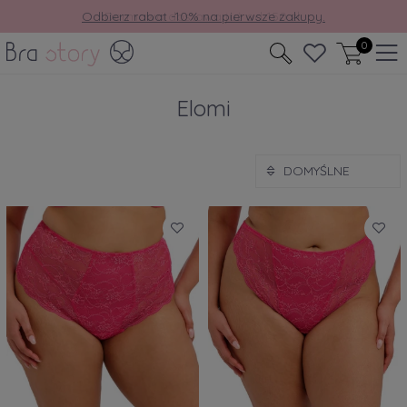
Darmowa dostawa już od 150 zł.
0
Elomi