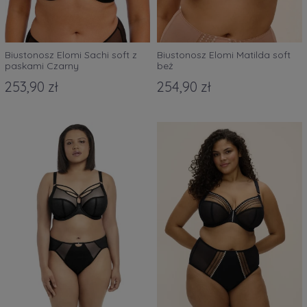
Biustonosz Elomi Sachi soft z
Biustonosz Elomi Matilda soft
paskami Czarny
beż
253,90 zł
254,90 zł