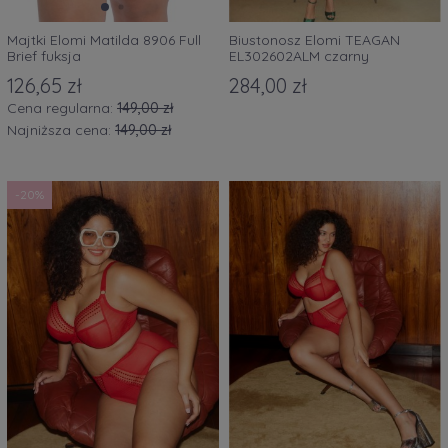
Majtki Elomi Matilda 8906 Full
Biustonosz Elomi TEAGAN
Brief fuksja
EL302602ALM czarny
126,65 zł
284,00 zł
Cena regularna:
149,00 zł
Najniższa cena:
149,00 zł
-20%