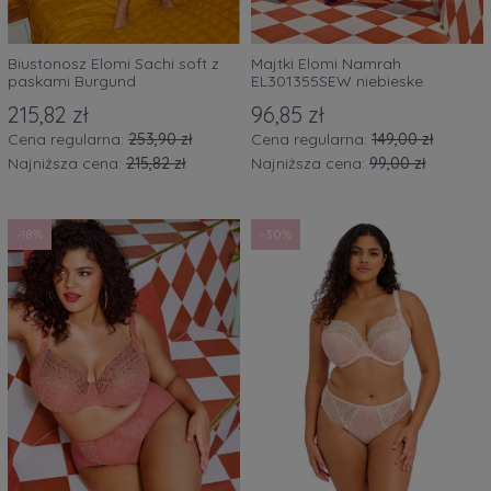
Biustonosz Elomi Sachi soft z
Majtki Elomi Namrah
paskami Burgund
EL301355SEW niebieske
215,82 zł
96,85 zł
Cena regularna:
253,90 zł
Cena regularna:
149,00 zł
Najniższa cena:
215,82 zł
Najniższa cena:
99,00 zł
-18%
-30%