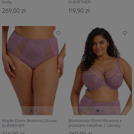
biały
EL8087HER
269,00 zł
119,90 zł
Majtki Elomi Brianna Liliowe
Biustonosz Elomi Brianna z
EL8085HER
paskami Heather / Liliowy