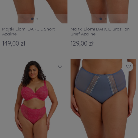
Majtki Elomi DARCIE Short
Majtki Elomi DARCIE Brazilian
Azaline
Brief Azaline
149,00 zł
129,00 zł