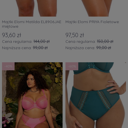
Majtki Elomi Matilda EL8906JAE
Majtki Elomi PRIYA Fioletowe
miętowe
93,60 zł
97,50 zł
Cena regularna:
144,00 zł
Cena regularna:
150,00 zł
Najniższa cena:
99,00 zł
Najniższa cena:
99,00 zł
-40%
-60%