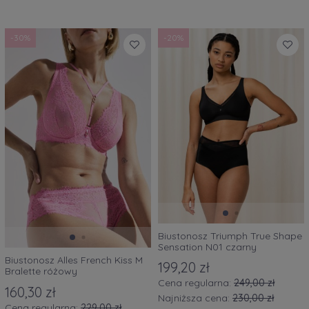
-30%
-20%
Biustonosz Triumph True Shape
Sensation N01 czarny
Biustonosz Alles French Kiss M
199,20 zł
Bralette różowy
Cena regularna:
249,00 zł
160,30 zł
Najniższa cena:
230,00 zł
Cena regularna:
229,00 zł