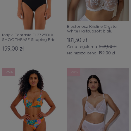
Biustonosz Krisline Crystal
White Halfcupsoft biały
Majtki Fantasie FL2325BLK
181,30 zł
SMOOTHEASE Shaping Brief
czarne
Cena regularna:
259,00 zł
159,00 zł
Najniższa cena:
199,00 zł
-25%
-20%