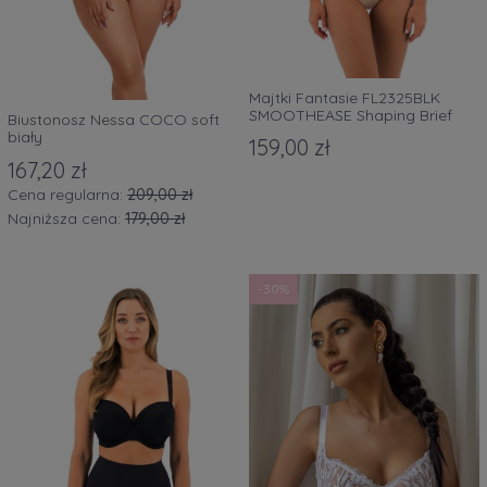
Majtki Fantasie FL2325BLK
SMOOTHEASE Shaping Brief
Biustonosz Nessa COCO soft
beż
biały
159,00 zł
167,20 zł
Cena regularna:
209,00 zł
Najniższa cena:
179,00 zł
-30%