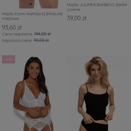
Majtki JULIMEX BAMBOO BIKINI
czarne
Majtki Elomi Matilda EL8906JAE
39,00 zł
miętowe
93,60 zł
Cena regularna:
144,00 zł
Najniższa cena:
99,00 zł
-30%