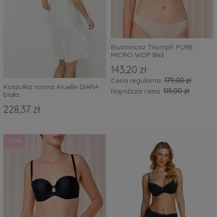
Biustonosz Triumph PURE
MICRO WDP Beż
143,20 zł
Cena regularna:
179,00 zł
Koszulka nocna Aruelle DIARA
Najniższa cena:
119,00 zł
biała
228,37 zł
-20%