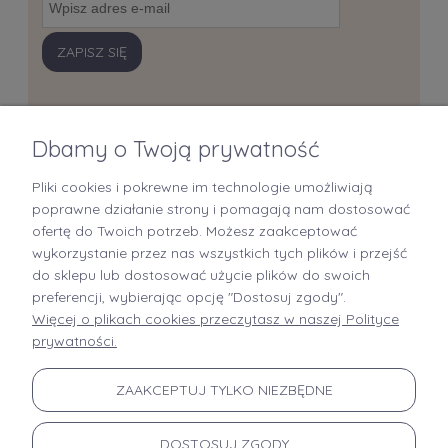
ZAPISZ SIĘ
Dbamy o Twoją prywatność
Pliki cookies i pokrewne im technologie umożliwiają
+48 519 712 949
poprawne działanie strony i pomagają nam dostosować
ofertę do Twoich potrzeb. Możesz zaakceptować
kontakt@brastory.pl
wykorzystanie przez nas wszystkich tych plików i przejść
(od poniedziałku do piątku, w godzinach 9:00-15:00 oraz w soboty od 9:00-13:00)
do sklepu lub dostosować użycie plików do swoich
preferencji, wybierając opcję "Dostosuj zgody".
Więcej o plikach cookies przeczytasz w naszej Polityce
prywatności.
INFORMACJE
ZAAKCEPTUJ TYLKO NIEZBĘDNE
MOJE KONTO
DOSTOSUJ ZGODY