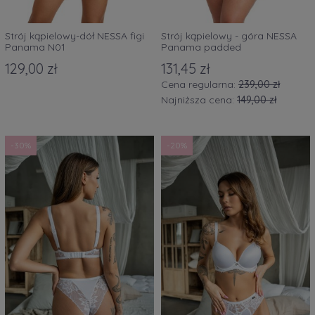
Strój kąpielowy-dół NESSA figi
Strój kąpielowy - góra NESSA
Panama N01
Panama padded
129,00 zł
131,45 zł
Cena regularna:
239,00 zł
Najniższa cena:
149,00 zł
-30%
-20%