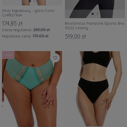
Strój kąpielowy - góra Corin
CHRISTINA
174,85 zł
Biustonosz Panache Sports Bra
5022 czarny
Cena regularna:
269,00 zł
319,00 zł
Najniższa cena:
179,00 zł
-35%