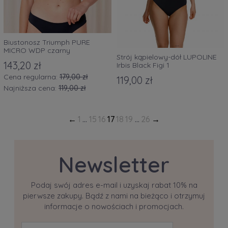
Biustonosz Triumph PURE
MICRO WDP czarny
Strój kąpielowy-dół LUPOLINE
143,20 zł
Irbis Black Figi 1
Cena regularna:
179,00 zł
119,00 zł
Najniższa cena:
119,00 zł
1
...
15
16
17
18
19
...
26
Newsletter
Podaj swój adres e-mail i uzyskaj rabat 10% na
pierwsze zakupy. Bądź z nami na bieżąco i otrzymuj
informacje o nowościach i promocjach.