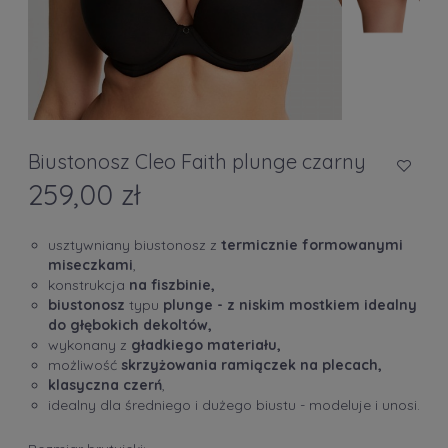
Biustonosz Cleo Faith plunge czarny
259,00 zł
usztywniany biustonosz z
termicznie formowanymi
miseczkami
,
konstrukcja
na fiszbinie,
biustonosz
typu
plunge - z niskim mostkiem idealny
do głębokich dekoltów,
wykonany z
gładkiego materiału,
możliwość
skrzyżowania ramiączek na plecach,
klasyczna czerń
,
idealny dla średniego i dużego biustu - modeluje i unosi.