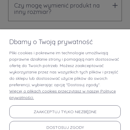
Czy mogę wymienić produkt na
inny rozmiar?
Dbamy o Twoją prywatność
Pliki cookies i pokrewne im technologie umożliwiają
+48 519 712 949
poprawne działanie strony i pomagają nam dostosować
ofertę do Twoich potrzeb. Możesz zaakceptować
kontakt@brastory.pl
wykorzystanie przez nas wszystkich tych plików i przejść
(od poniedziałku do piątku, w godzinach 9:00-15:00 oraz w soboty od 9:00-13:00)
do sklepu lub dostosować użycie plików do swoich
preferencji, wybierając opcję "Dostosuj zgody".
Więcej o plikach cookies przeczytasz w naszej Polityce
prywatności.
INFORMACJE
ZAAKCEPTUJ TYLKO NIEZBĘDNE
MOJE KONTO
DOSTOSUJ ZGODY