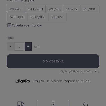
Rozmiar brytyjski:
32E/70F
32FF/70H
32G/70I
34G/75I
36F/80G
36FF/80H
38DD/85E
38E/85F
Tabela rozmiarów
Ilość:
-
+
szt.
DO KOSZYKA
Zyskujesz
2000
pkt [
?
]
PayPo - kup teraz i zapłać za 30 dni