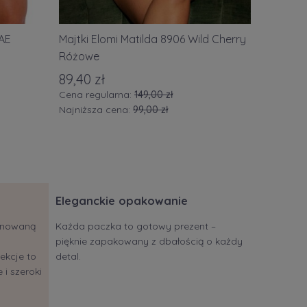
JAE
Majtki Elomi Matilda 8906 Wild Cherry
Biuston
Różowe
czerwon
89,40 zł
259,00 
Cena regularna:
149,00 zł
Najniższa cena:
99,00 zł
Eleganckie opakowanie
jonowaną
Każda paczka to gotowy prezent –
pięknie zapakowany z dbałością o każdy
ekcje to
detal.
 i szeroki