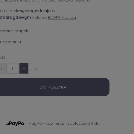
ajniższa cena z 30 dni przed obniżką:
69,00 zł
ajtki o
klasycznym kroju
w
zmaragdowym
kolorze
ELOMI Matilda
ozmiar majtek:
Rozmiar M
lość:
-
+
szt.
DO KOSZYKA
PayPo - kup teraz i zapłać za 30 dni