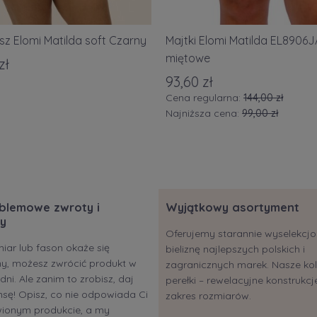
sz Elomi Matilda soft Czarny
Majtki Elomi Matilda EL8906
miętowe
zł
93,60 zł
Cena regularna:
144,00 zł
Najniższa cena:
99,00 zł
blemowe zwroty i
Wyjątkowy asortyment
y
Oferujemy starannie wyselekc
miar lub fason okaże się
bieliznę najlepszych polskich i
ony, możesz zwrócić produkt w
zagranicznych marek. Nasze kol
dni. Ale zanim to zrobisz, daj
perełki – rewelacyjne konstrukcje
sę! Opisz, co nie odpowiada Ci
zakres rozmiarów.
ionym produkcie, a my