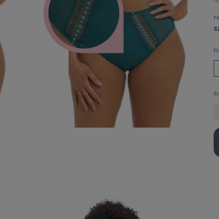
N
M
s
R
I