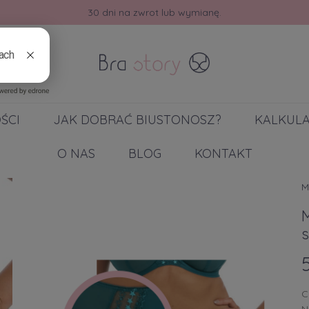
30 dni na zwrot lub wymianę.
ŚCI
JAK DOBRAĆ BIUSTONOSZ?
KALKUL
O NAS
BLOG
KONTAKT
M
C