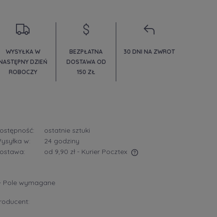
WYSYŁKA W
BEZPŁATNA
30 DNI NA ZWROT
NASTĘPNY DZIEŃ
DOSTAWA OD
ROBOCZY
150 ZŁ
ostępność:
ostatnie sztuki
ysyłka w:
24 godziny
ostawa:
od 9,90 zł
- Kurier Pocztex
Cena nie zawiera ewentualnych kosztów
- Pole wymagane
płatności
roducent: