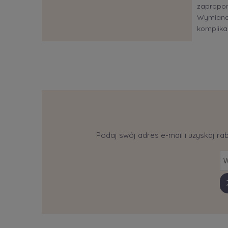
zapropon
Wymiana?
komplikac
Podaj swój adres e-mail i uzyskaj ra