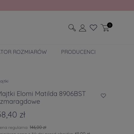
0
ATOR ROZMIARÓW
PRODUCENCI
ajtki
Majtki Elomi Matilda 8906BST
szmaragdowe
58,40 zł
ena regularna:
146,00 zł