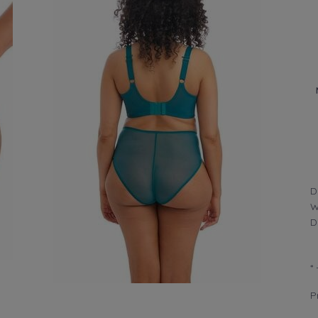
D
W
D
*
P