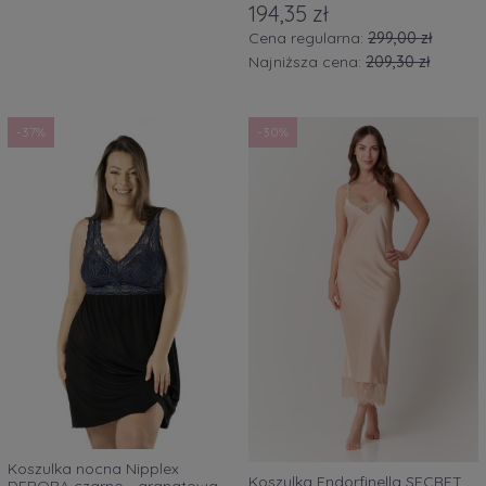
194,35 zł
Cena regularna:
299,00 zł
Najniższa cena:
209,30 zł
-37%
-30%
Koszulka nocna Nipplex
Koszulka Endorfinella SECRET