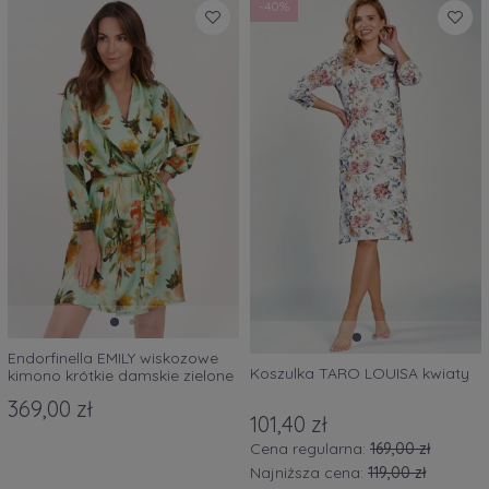
-40%
Endorfinella EMILY wiskozowe
Koszulka TARO LOUISA kwiaty
kimono krótkie damskie zielone
w kwiaty
369,00 zł
101,40 zł
Cena regularna:
169,00 zł
Najniższa cena:
119,00 zł