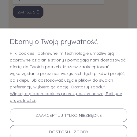
ZAPISZ SIĘ
Dbamy o Twoją prywatność
Pliki cookies i pokrewne im technologie umożliwiają
+48 519 712 949
poprawne działanie strony i pomagają nam dostosować
ofertę do Twoich potrzeb. Możesz zaakceptować
kontakt@brastory.pl
wykorzystanie przez nas wszystkich tych plików i przejść
(od poniedziałku do piątku, w godzinach 9:00-15:00 oraz w soboty od 9:00-13:00)
do sklepu lub dostosować użycie plików do swoich
preferencji, wybierając opcję "Dostosuj zgody".
Więcej o plikach cookies przeczytasz w naszej Polityce
prywatności.
INFORMACJE
ZAAKCEPTUJ TYLKO NIEZBĘDNE
MOJE KONTO
DOSTOSUJ ZGODY
PŁATNOŚCI I DOSTAWA