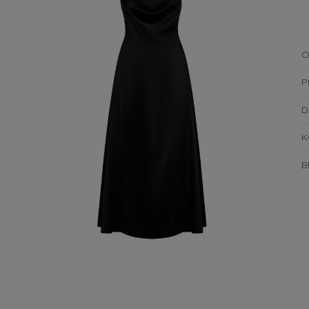
O
P
D
K
B