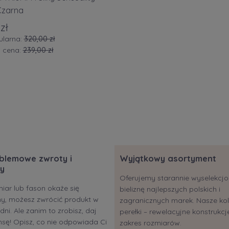
Czarna
zł
ularna:
320,00 zł
a cena:
239,00 zł
blemowe zwroty i
Wyjątkowy asortyment
y
Oferujemy starannie wyselekc
miar lub fason okaże się
bieliznę najlepszych polskich i
ony, możesz zwrócić produkt w
zagranicznych marek. Nasze kol
dni. Ale zanim to zrobisz, daj
perełki – rewelacyjne konstrukcje
sę! Opisz, co nie odpowiada Ci
zakres rozmiarów.