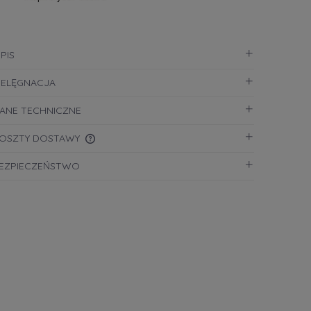
PIS
IELĘGNACJA
ANE TECHNICZNE
OSZTY DOSTAWY
EZPIECZEŃSTWO
CENA NIE ZAWIERA EWENTUALNYCH
KOSZTÓW PŁATNOŚCI