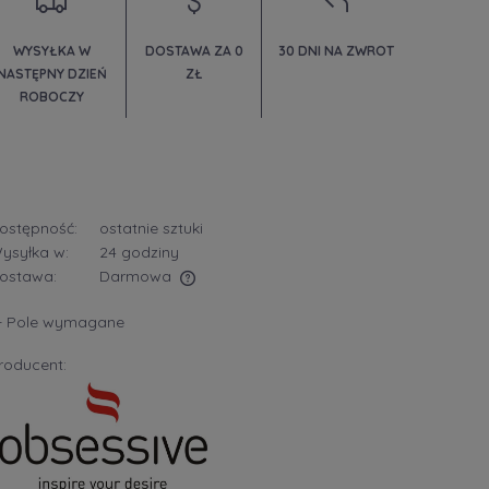
WYSYŁKA W
DOSTAWA ZA 0
30 DNI NA ZWROT
NASTĘPNY DZIEŃ
ZŁ
ROBOCZY
ostępność:
ostatnie sztuki
ysyłka w:
24 godziny
ostawa:
Darmowa
- Pole wymagane
era ewentualnych kosztów
roducent: