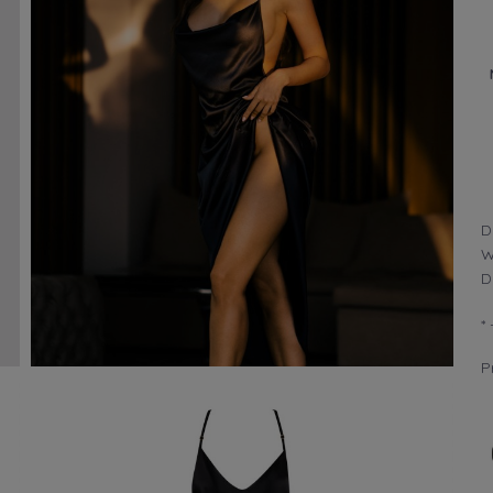
D
W
D
*
Cena nie zawi
płatności
P