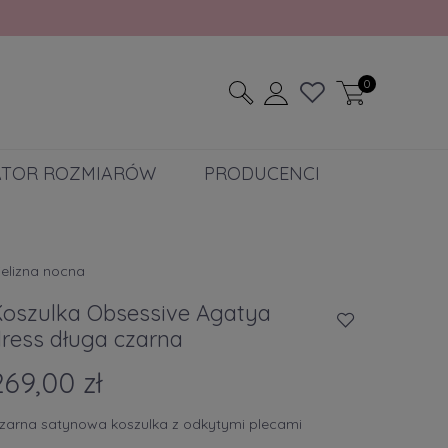
0
ATOR ROZMIARÓW
PRODUCENCI
ielizna nocna
Koszulka Obsessive Agatya
dress długa czarna
269,00 zł
zarna satynowa koszulka z odkytymi plecami