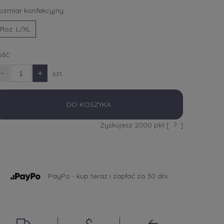
ozmiar konfekcyjny:
Roz. L/XL
lość:
-
+
szt.
DO KOSZYKA
Zyskujesz
2000
pkt [
?
]
PayPo - kup teraz i zapłać za 30 dni