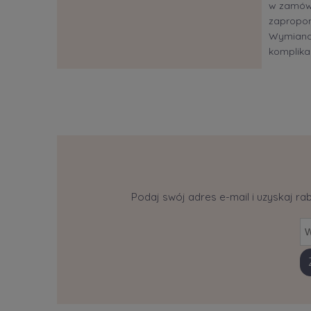
w zamów
zapropon
Wymiana?
komplikac
Podaj swój adres e-mail i uzyskaj ra