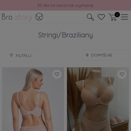
Odbierz rabat -10% na pierwsze zakupy.
0
Stringi/Braziliany
FILTRUJ