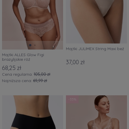
Majtki JULIMEX String Maxi beż
Majtki ALLES Glow Figi
brazylijskie róż
37,00 zł
68,25 zł
Cena regularna:
105,00 zł
Najniższa cena:
69,99 zł
-35%