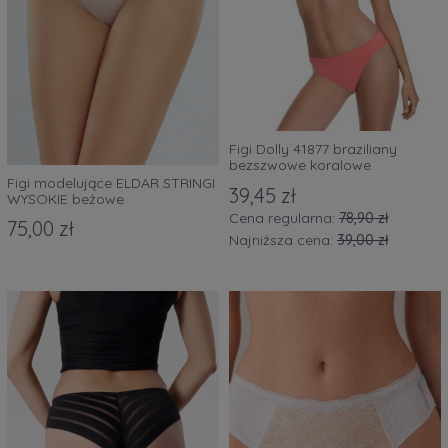
Figi Dolly 41877 braziliany
bezszwowe koralowe
Figi modelujące ELDAR STRINGI
39,45 zł
WYSOKIE beżowe
Cena regularna:
78,90 zł
75,00 zł
Najniższa cena:
39,00 zł