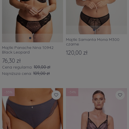
Majtki Samanta Mona M300
czarne
Majtki Panache Nina 10942
120,00 zł
Black Leopard
76,30 zł
Cena regularna:
109,00 zł
Najniższa cena:
109,00 zł
-35%
-54%