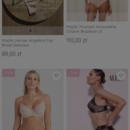
Majtki Triumph Amourette
Charm Brazilian 01
śmietankowy
110,00 zł
Majtki Lemax Angelina Figi
Brasil beżowe
89,00 zł
-30%
-20%