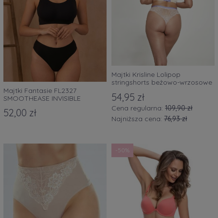
Majtki Krisline Lolipop
stringshorts beżowo-wrzosowe
Majtki Fantasie FL2327
54,95 zł
SMOOTHEASE INVISIBLE
STRETCH THONG czarne
Cena regularna:
109,90 zł
52,00 zł
Najniższa cena:
76,93 zł
-50%