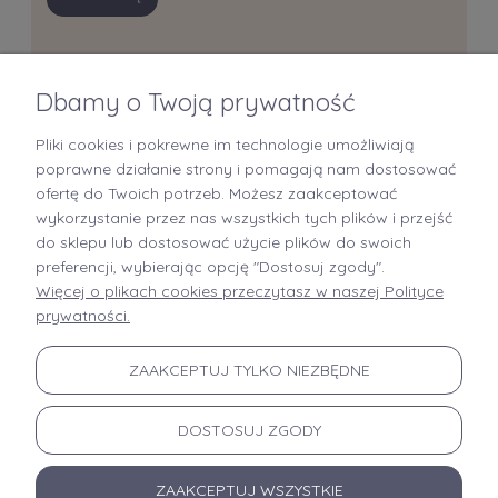
Dbamy o Twoją prywatność
Pliki cookies i pokrewne im technologie umożliwiają
+48 519 712 949
poprawne działanie strony i pomagają nam dostosować
ofertę do Twoich potrzeb. Możesz zaakceptować
kontakt@brastory.pl
wykorzystanie przez nas wszystkich tych plików i przejść
(od poniedziałku do piątku, w godzinach 9:00-15:00 oraz w soboty od 9:00-13:00)
do sklepu lub dostosować użycie plików do swoich
preferencji, wybierając opcję "Dostosuj zgody".
Więcej o plikach cookies przeczytasz w naszej Polityce
prywatności.
INFORMACJE
ZAAKCEPTUJ TYLKO NIEZBĘDNE
MOJE KONTO
DOSTOSUJ ZGODY
PŁATNOŚCI I DOSTAWA
ZAAKCEPTUJ WSZYSTKIE