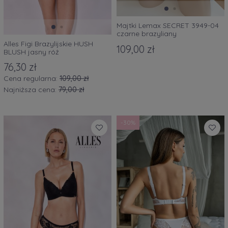
Majtki Lemax SECRET 3949-04
czarne brazyliany
Alles Figi Brazylijskie HUSH
109,00 zł
BLUSH jasny róż
76,30 zł
Cena regularna:
109,00 zł
Najniższa cena:
79,00 zł
-30%