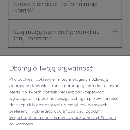
czasie pieniądze trafią na moje
konto?
Czy mogę wymienić produkt na
inny rozmiar?
Dbamy o Twoją prywatność
Pliki cookies i pokrewne im technologie umożliwiają
+48 519 712 949
poprawne działanie strony i pomagają nam dostosować
ofertę do Twoich potrzeb. Możesz zaakceptować
kontakt@brastory.pl
wykorzystanie przez nas wszystkich tych plików i przejść
(od poniedziałku do piątku, w godzinach 9:00-15:00 oraz w soboty od 9:00-13:00)
do sklepu lub dostosować użycie plików do swoich
preferencji, wybierając opcję "Dostosuj zgody".
Więcej o plikach cookies przeczytasz w naszej Polityce
prywatności.
INFORMACJE