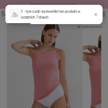
30 dni na zwrot lub wymianę.
0