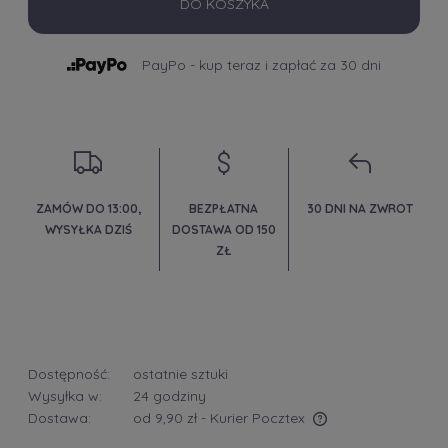
DO KOSZYKA
PayPo - kup teraz i zapłać za 30 dni
ZAMÓW DO 13:00,
BEZPŁATNA
30 DNI NA ZWROT
WYSYŁKA DZIŚ
DOSTAWA OD 150
ZŁ
Dostępność:
ostatnie sztuki
Wysyłka w:
24 godziny
Dostawa:
od 9,90 zł
- Kurier Pocztex
Cena nie zawiera ewentualnych kosztów płatności