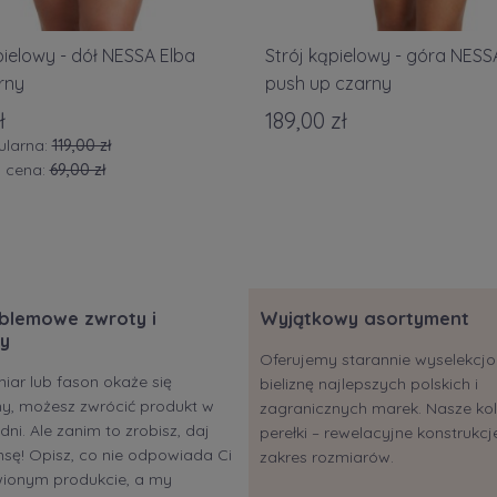
pielowy - dół NESSA Elba
Strój kąpielowy - góra NESS
rny
push up czarny
ł
189,00 zł
ularna:
119,00 zł
a cena:
69,00 zł
blemowe zwroty i
Wyjątkowy asortyment
y
Oferujemy starannie wyselekc
miar lub fason okaże się
bieliznę najlepszych polskich i
ony, możesz zwrócić produkt w
zagranicznych marek. Nasze kol
dni. Ale zanim to zrobisz, daj
perełki – rewelacyjne konstrukcje
sę! Opisz, co nie odpowiada Ci
zakres rozmiarów.
ionym produkcie, a my