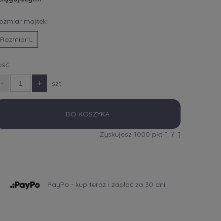
ozmiar majtek:
Rozmiar L
lość:
-
+
szt.
DO KOSZYKA
Zyskujesz
1000
pkt [
?
]
PayPo - kup teraz i zapłać za 30 dni