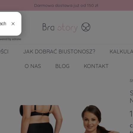
30 dni na zwrot lub wymianę.
ŚCI
JAK DOBRAĆ BIUSTONOSZ?
KALKUL
O NAS
BLOG
KONTAKT
S
S
C
ś