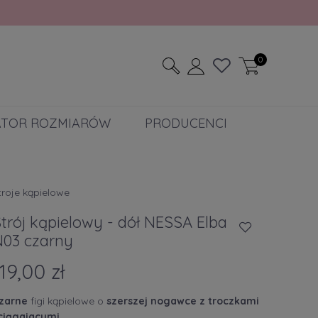
0
ATOR ROZMIARÓW
PRODUCENCI
troje kąpielowe
trój kąpielowy - dół NESSA Elba
N03 czarny
119,00 zł
zarne
figi kąpielowe o
szerszej nogawce z troczkami
ciągajacymi