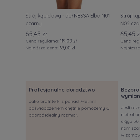
Strój kąpielowy - dół NESSA Elba N01
Strój ką
czarny
N02 cza
65,45 zł
65,45 z
Cena regularna:
119,00 zł
Cena reg
Najniższa cena:
69,00 zł
Najniższ
Profesjonalne doradztwo
Bezpro
wymian
Jako brafitterki z ponad 7-letnim
Jeśli roz
doświadczeniem chętnie pomożemy Ci
nietrafi
dobrać idealny rozmiar.
ciągu 30 
nam szan
w zamów