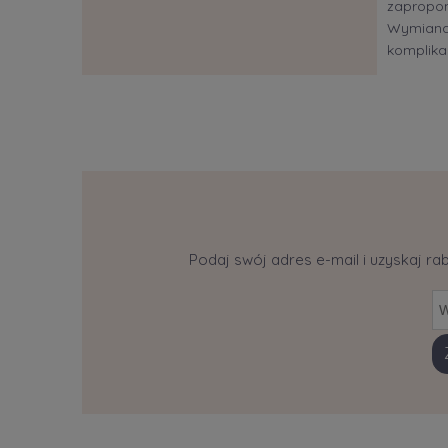
zapropon
Wymiana?
komplikac
Podaj swój adres e-mail i uzyskaj ra