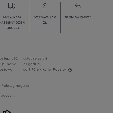
WYSYŁKA W
DOSTAWA ZA 0
30 DNI NA ZWROT
NASTĘPNY DZIEŃ
ZŁ
ROBOCZY
ostępność:
ostatnie sztuki
ysyłka w:
24 godziny
ostawa:
od 9,90 zł
- Kurier Pocztex
Cena nie zawiera ewentualnych kosztów
- Pole wymagane
płatności
roducent: