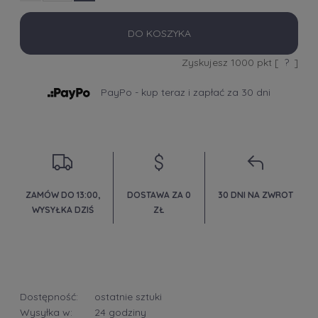
DO KOSZYKA
Zyskujesz
1000
pkt [
?
]
PayPo - kup teraz i zapłać za 30 dni
ZAMÓW DO 13:00,
DOSTAWA ZA 0
30 DNI NA ZWROT
WYSYŁKA DZIŚ
ZŁ
Dostępność:
ostatnie sztuki
Wysyłka w:
24 godziny