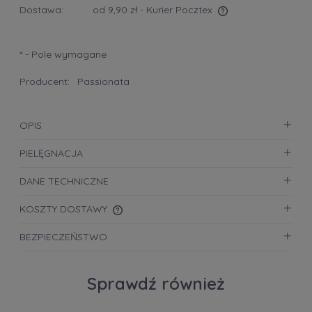
Dostawa:
od 9,90 zł
- Kurier Pocztex
Cena nie zawiera ewentualnych kosztów płatności
*
- Pole wymagane
Producent:
Passionata
OPIS
PIELĘGNACJA
DANE TECHNICZNE
KOSZTY DOSTAWY
CENA NIE ZAWIERA EWENTUALNYCH KOSZTÓW
BEZPIECZEŃSTWO
PŁATNOŚCI
Sprawdź również