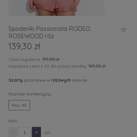
Spodenki Passionata RODEO
ROSEWOOD róż
139,30 zł
Cena regularna:
199,00 zł
Najniższa cena z 30 dni przed obniżką:
149,00 zł
Szorty
piżamowe w
różowym
kolorze
Rozmiar konfekcyjny:
Roz. XS
Ilość:
-
+
szt.