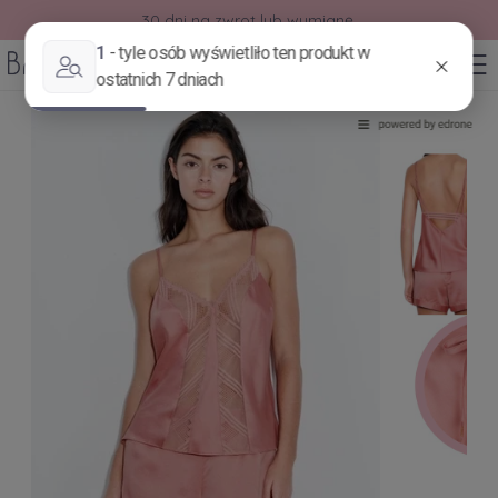
30 dni na zwrot lub wymianę.
0