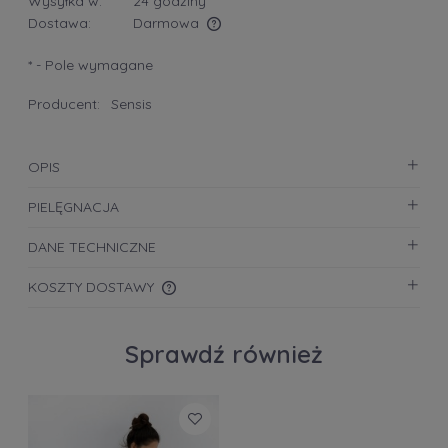
Wysyłka w:
24 godziny
Dostawa:
Darmowa
Cena nie zawiera ewentualnych kosztów płatności
*
- Pole wymagane
Producent:
Sensis
OPIS
PIELĘGNACJA
DANE TECHNICZNE
KOSZTY DOSTAWY
CENA NIE ZAWIERA EWENTUALNYCH KOSZTÓW
PŁATNOŚCI
Sprawdź również