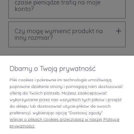
czasie pieniądze trafią na moje
konto?
Czy mogę wymienić produkt na
inny rozmiar?
Dbamy o Twoją prywatność
Pliki cookies i pokrewne im technologie umożliwiają
+48 519 712 949
poprawne działanie strony i pomagają nam dostosować
ofertę do Twoich potrzeb. Możesz zaakceptować
kontakt@brastory.pl
wykorzystanie przez nas wszystkich tych plików i przejść
(od poniedziałku do piątku, w godzinach 9:00-15:00 oraz w soboty od 9:00-13:00)
do sklepu lub dostosować użycie plików do swoich
preferencji, wybierając opcję "Dostosuj zgody".
Więcej o plikach cookies przeczytasz w naszej Polityce
prywatności.
INFORMACJE