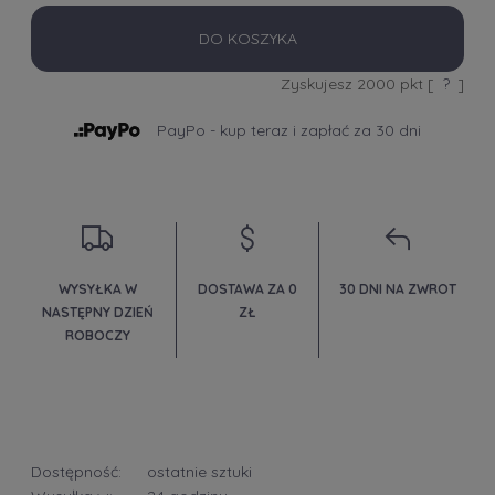
DO KOSZYKA
Zyskujesz
2000
pkt [
?
]
PayPo - kup teraz i zapłać za 30 dni
WYSYŁKA W
DOSTAWA ZA 0
30 DNI NA ZWROT
NASTĘPNY DZIEŃ
ZŁ
ROBOCZY
Dostępność:
ostatnie sztuki