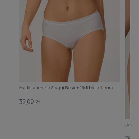
Majtki damskie Sloggi Basic+ Midi białe 1 para
39,00 zł
Majtki
75,00