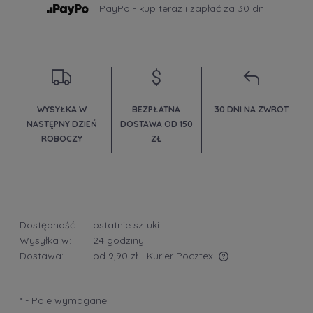
PayPo - kup teraz i zapłać za 30 dni
WYSYŁKA W
BEZPŁATNA
30 DNI NA ZWROT
NASTĘPNY DZIEŃ
DOSTAWA OD 150
ROBOCZY
ZŁ
Dostępność:
ostatnie sztuki
Wysyłka w:
24 godziny
Dostawa:
od 9,90 zł
- Kurier Pocztex
Cena nie zawiera ewentualnych kosztów płatności
*
- Pole wymagane