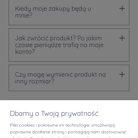
Kiedy moje zakupy będą u
mnie?
Jak zwrócić produkt? Po jakim
czasie pieniądze trafią na moje
konto?
Czy mogę wymienić produkt na
inny rozmiar?
Dbamy o Twoją prywatność
Pliki cookies i pokrewne im technologie umożliwiają
+48 519 712 949
poprawne działanie strony i pomagają nam dostosować