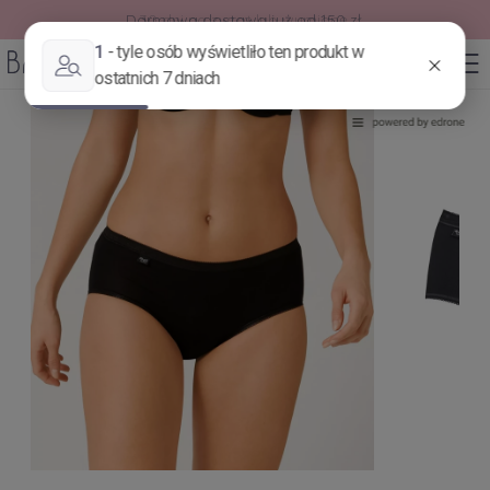
30 dni na zwrot lub wymianę.
0