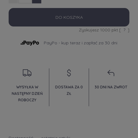
DO KOSZYKA
Zyskujesz
1000
pkt [
?
]
PayPo - kup teraz i zapłać za 30 dni
WYSYŁKA W
DOSTAWA ZA 0
30 DNI NA ZWROT
NASTĘPNY DZIEŃ
ZŁ
ROBOCZY
Dostępność:
ostatnie sztuki