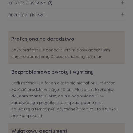
KOSZTY DOSTAWY
CENA NIE ZAWIERA EWENTUALNYCH KOSZTÓW
BEZPIECZEŃSTWO
PŁATNOŚCI
Profesjonalne doradztwo
Jako brafitterki z ponad 7-letnim doświadczeniem
chętnie pomożemy Ci dobrać idealny rozmiar.
Bezproblemowe zwroty i wymiany
Jeśli rozmiar lub fason okaże się nietrafiony, możesz
zwrócić produkt w ciągu 30 dni. Ale zanim to zrobisz,
daj nam szansę! Opisz, co nie odpowiada Ci w
zamówionym produkcie, a my zaproponujemy
najlepszą alternatywę. Wymiana? Zrobimy to szybko i
bez komplikacji!
Wyjątkowy asortyment