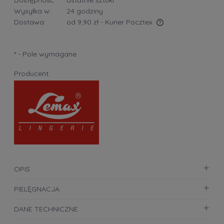
Wysyłka w:
24 godziny
Dostawa:
od 9,90 zł
- Kurier Pocztex
Cena nie zawiera ewentualnych kosztów płatności
*
- Pole wymagane
Producent:
OPIS
PIELĘGNACJA
DANE TECHNICZNE