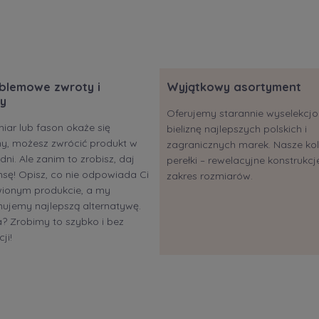
blemowe zwroty i
Wyjątkowy asortyment
y
Oferujemy starannie wyselekc
miar lub fason okaże się
bieliznę najlepszych polskich i
ony, możesz zwrócić produkt w
zagranicznych marek. Nasze kol
dni. Ale zanim to zrobisz, daj
perełki – rewelacyjne konstrukcje
sę! Opisz, co nie odpowiada Ci
zakres rozmiarów.
ionym produkcie, a my
ujemy najlepszą alternatywę.
 Zrobimy to szybko i bez
ji!