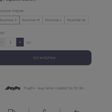
ozmiar majtek:
Rozmiar S
Rozmiar M
Rozmiar L
Rozmiar XL
lość:
-
+
szt.
DO KOSZYKA
PayPo - kup teraz i zapłać za 30 dni