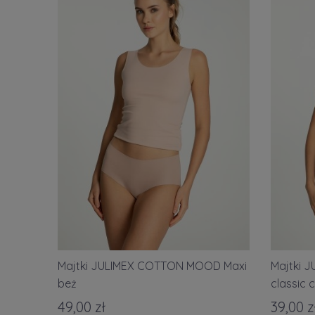
Majtki JULIMEX COTTON MOOD Maxi
Majtki 
beż
classic 
49,00 zł
39,00 z