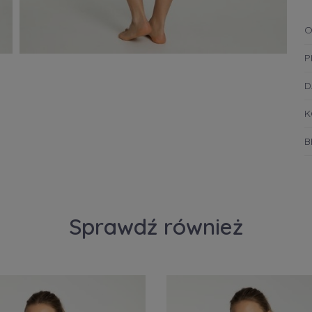
O
P
D
K
B
Sprawdź również