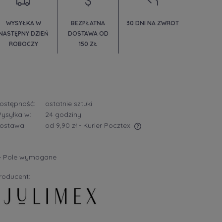
WYSYŁKA W
BEZPŁATNA
30 DNI NA ZWROT
NASTĘPNY DZIEŃ
DOSTAWA OD
ROBOCZY
150 ZŁ
ostępność:
ostatnie sztuki
ysyłka w:
24 godziny
ostawa:
od 9,90 zł
- Kurier Pocztex
Cena nie zawiera ewentualnych kosztów
- Pole wymagane
płatności
roducent: