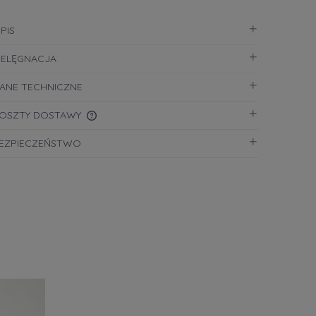
PIS
IELĘGNACJA
ANE TECHNICZNE
OSZTY DOSTAWY
EZPIECZEŃSTWO
CENA NIE ZAWIERA EWENTUALNYCH
KOSZTÓW PŁATNOŚCI