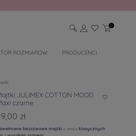
0
ATOR ROZMIARÓW
PRODUCENCI
ajtki
Majtki JULIMEX COTTON MOOD
Maxi czarne
49,00 zł
awełniane bezszwowe
majtki
o kroju
klasycznych
ig
z
wysokim stanem