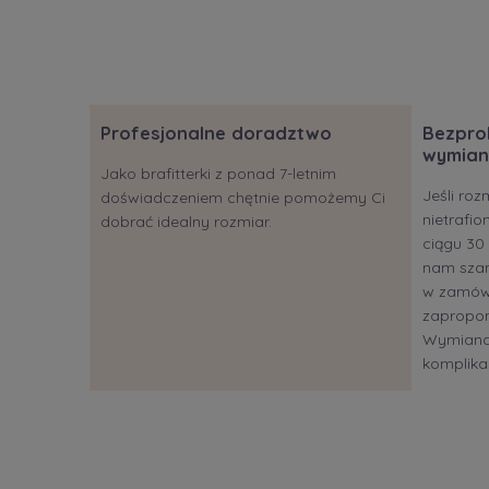
Profesjonalne doradztwo
Bezpro
wymian
Jako brafitterki z ponad 7-letnim
Jeśli roz
doświadczeniem chętnie pomożemy Ci
nietrafi
dobrać idealny rozmiar.
ciągu 30 
nam szan
w zamów
zapropon
Wymiana?
komplikac