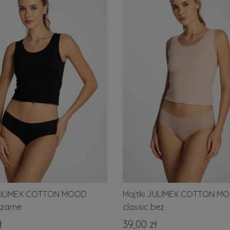
JULIMEX COTTON MOOD
Majtki JULIMEX COTTON M
czarne
classic beż
ł
39,00 zł