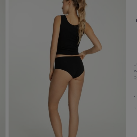
D
W
D
*
P