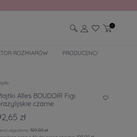
0
ATOR ROZMIARÓW
PRODUCENCI
ajtki
ajtki Alles BOUDOIR Figi
razylijskie czarne
92,65 zł
ena regularna:
109,00 zł