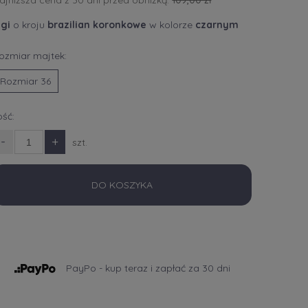
ajniższa cena z 30 dni przed obniżką:
109,00 zł
igi
o kroju
brazilian koronkowe
w kolorze
czarnym
ozmiar majtek:
Rozmiar 36
lość:
-
+
szt.
DO KOSZYKA
PayPo - kup teraz i zapłać za 30 dni