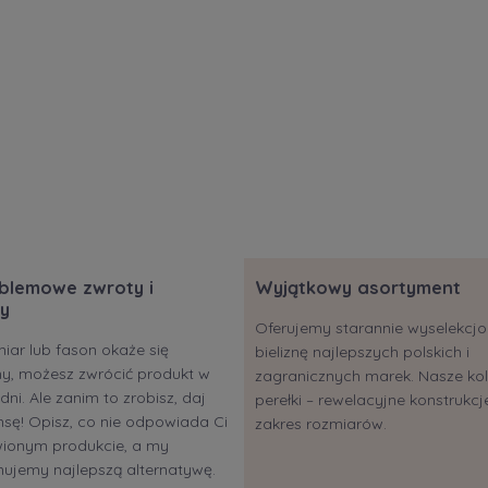
blemowe zwroty i
Wyjątkowy asortyment
y
Oferujemy starannie wyselekc
miar lub fason okaże się
bieliznę najlepszych polskich i
ony, możesz zwrócić produkt w
zagranicznych marek. Nasze kol
dni. Ale zanim to zrobisz, daj
perełki – rewelacyjne konstrukcje
sę! Opisz, co nie odpowiada Ci
zakres rozmiarów.
ionym produkcie, a my
ujemy najlepszą alternatywę.