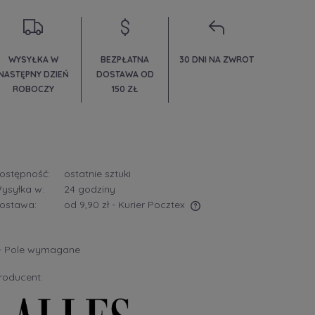
WYSYŁKA W
BEZPŁATNA
30 DNI NA ZWROT
NASTĘPNY DZIEŃ
DOSTAWA OD
ROBOCZY
150 ZŁ
ostępność:
ostatnie sztuki
ysyłka w:
24 godziny
ostawa:
od 9,90 zł
- Kurier Pocztex
Cena nie zawiera ewentualnych kosztów
- Pole wymagane
płatności
roducent: