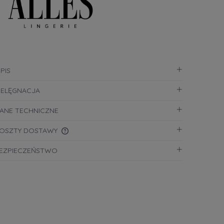
PIS
IELĘGNACJA
ANE TECHNICZNE
OSZTY DOSTAWY
EZPIECZEŃSTWO
CENA NIE ZAWIERA EWENTUALNYCH
KOSZTÓW PŁATNOŚCI