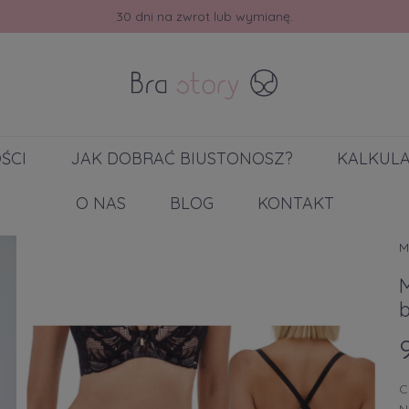
30 dni na zwrot lub wymianę.
ŚCI
JAK DOBRAĆ BIUSTONOSZ?
KALKUL
O NAS
BLOG
KONTAKT
M
M
b
C