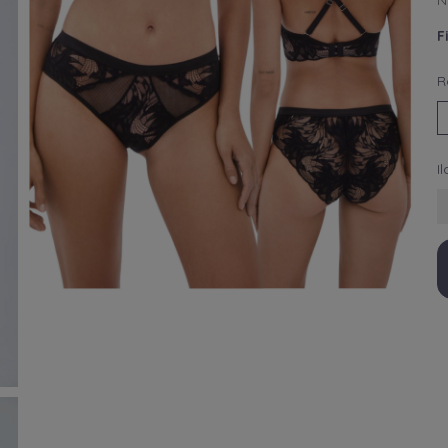
N
F
R
I