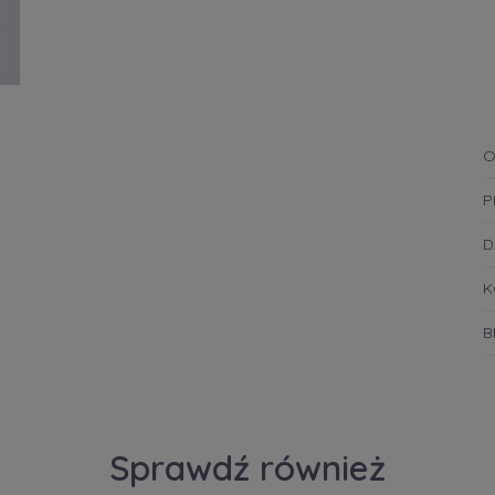
O
P
D
K
B
Sprawdź również