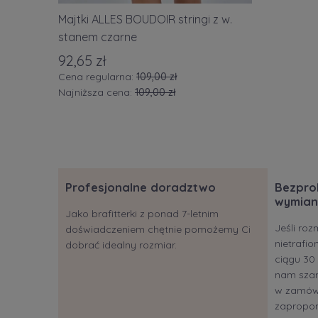
Majtki ALLES BOUDOIR stringi z w.
stanem czarne
92,65 zł
Cena regularna:
109,00 zł
Najniższa cena:
109,00 zł
Profesjonalne doradztwo
Bezpro
wymian
Jako brafitterki z ponad 7-letnim
Jeśli roz
doświadczeniem chętnie pomożemy Ci
nietrafi
dobrać idealny rozmiar.
ciągu 30 
nam szan
w zamów
zapropon