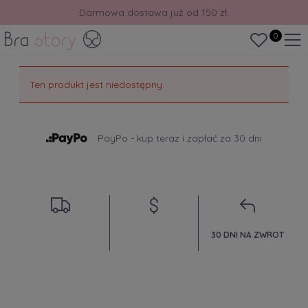
Darmowa dostawa już od 150 zł.
30 dni na zwrot lub wymianę.
0
Ten produkt jest niedostępny.
PayPo - kup teraz i zapłać za 30 dni
30 DNI NA ZWROT