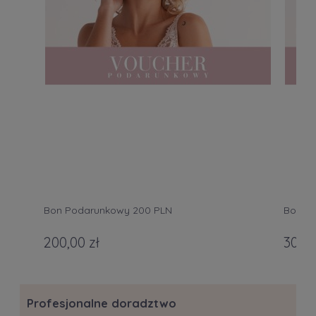
Bon Podarunkowy 200 PLN
Bon P
200,00 zł
300,0
Profesjonalne doradztwo