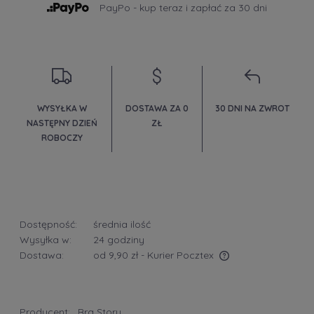
PayPo - kup teraz i zapłać za 30 dni
WYSYŁKA W
DOSTAWA ZA 0
30 DNI NA ZWROT
NASTĘPNY DZIEŃ
ZŁ
ROBOCZY
Dostępność:
średnia ilość
Wysyłka w:
24 godziny
Dostawa:
od 9,90 zł
- Kurier Pocztex
Cena nie zawiera ewentualnych kosztów płatności
Producent:
Bra Story