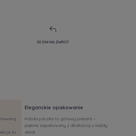
30 DNI NA ZWROT
Eleganckie opakowanie
jonowaną
Każda paczka to gotowy prezent –
pięknie zapakowany z dbałością o każdy
ekcje to
detal.