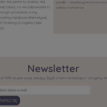
dni. Ale zanim to zrobisz, daj
perełki – rewelacyjne konstrukcje
sę! Opisz, co nie odpowiada Ci
zakres rozmiarów.
ionym produkcie, a my
ujemy najlepszą alternatywę.
 Zrobimy to szybko i bez
ji!
Newsletter
bat 10% na pierwsze zakupy. Bądź z nami na bieżąco i otrzymuj 
ZAPISZ SIĘ