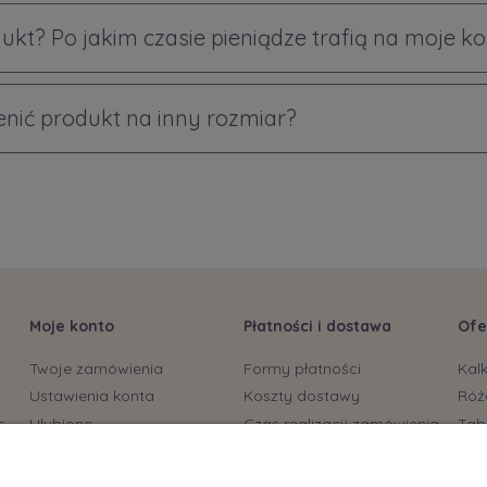
ukt? Po jakim czasie pieniądze trafią na moje k
ić produkt na inny rozmiar?
Moje konto
Płatności i dostawa
Ofe
Twoje zamówienia
Formy płatności
Kal
Ustawienia konta
Koszty dostawy
Róż
s
Ulubione
Czas realizacji zamówienia
Tab
biu
Bryt