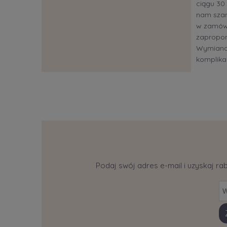
ciągu 30 
nam szan
w zamów
zapropon
Wymiana?
komplikac
Podaj swój adres e-mail i uzyskaj ra