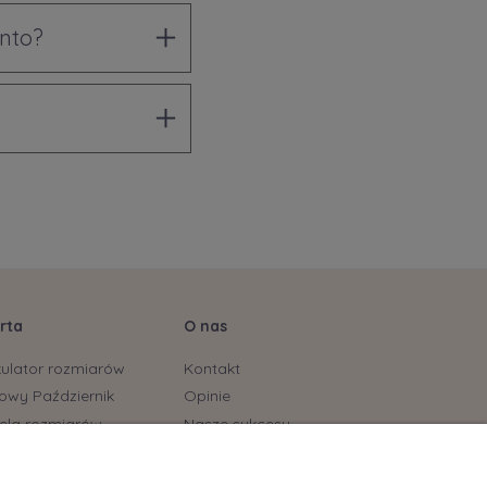
onto?
rta
O nas
kulator rozmiarów
Kontakt
owy Październik
Opinie
ela rozmiarów
Nasze sukcesy
stonoszy
yjskie marki już dostępne