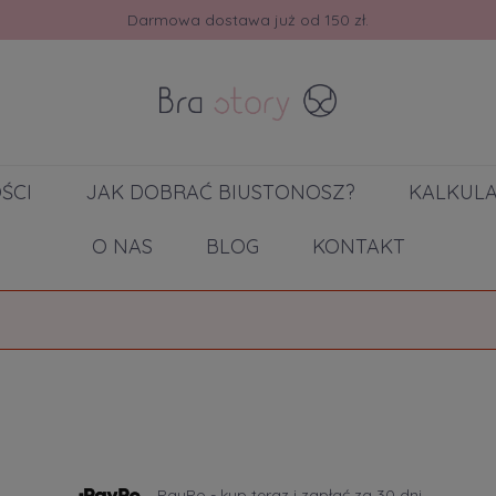
Darmowa dostawa już od 150 zł.
ŚCI
JAK DOBRAĆ BIUSTONOSZ?
KALKUL
O NAS
BLOG
KONTAKT
PayPo - kup teraz i zapłać za 30 dni