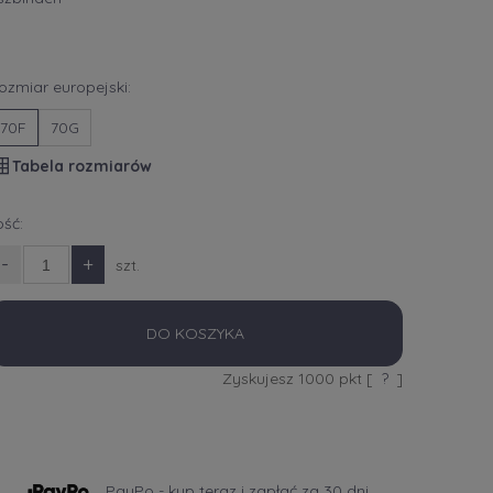
ozmiar europejski:
70F
70G
Tabela rozmiarów
lość:
-
+
szt.
DO KOSZYKA
Zyskujesz
1000
pkt [
?
]
PayPo - kup teraz i zapłać za 30 dni