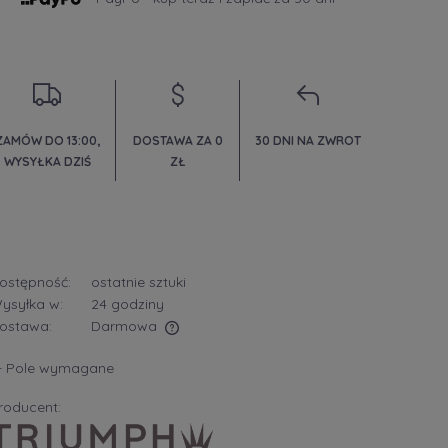
ZAMÓW DO 13:00,
DOSTAWA ZA 0
30 DNI NA ZWROT
WYSYŁKA DZIŚ
ZŁ
ostępność:
ostatnie sztuki
ysyłka w:
24 godziny
ostawa:
Darmowa
- Pole wymagane
era ewentualnych kosztów
roducent: