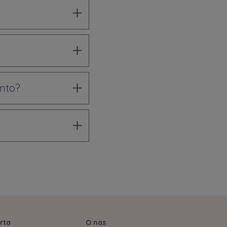
onto?
rta
O nas