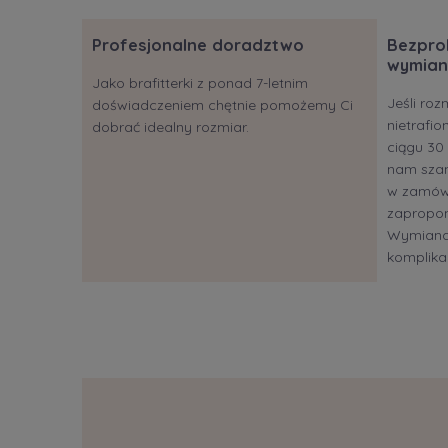
Profesjonalne doradztwo
Bezpro
wymian
Jako brafitterki z ponad 7-letnim
Jeśli roz
doświadczeniem chętnie pomożemy Ci
nietrafi
dobrać idealny rozmiar.
ciągu 30 
nam szan
w zamów
zapropon
Wymiana?
komplikac