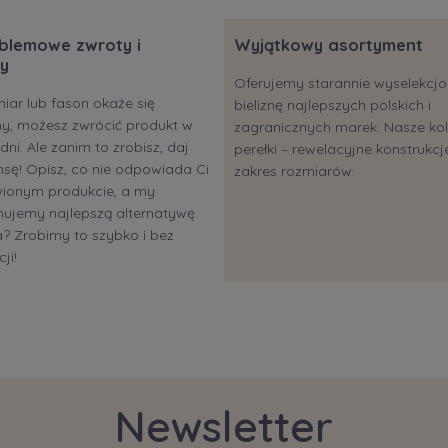
blemowe zwroty i
Wyjątkowy asortyment
y
Oferujemy starannie wyselekc
miar lub fason okaże się
bieliznę najlepszych polskich i
ony, możesz zwrócić produkt w
zagranicznych marek. Nasze kol
dni. Ale zanim to zrobisz, daj
perełki – rewelacyjne konstrukcje
sę! Opisz, co nie odpowiada Ci
zakres rozmiarów.
ionym produkcie, a my
ujemy najlepszą alternatywę.
 Zrobimy to szybko i bez
ji!
Newsletter