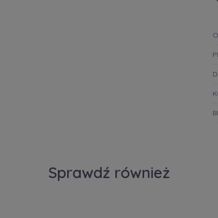
O
P
D
K
B
Sprawdź również