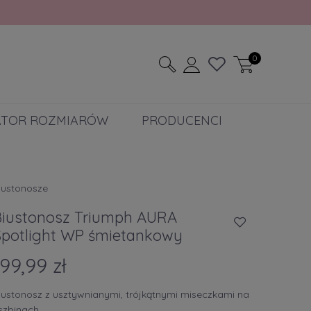
0
ATOR ROZMIARÓW
PRODUCENCI
iustonosze
Biustonosz Triumph AURA
Spotlight WP śmietankowy
199,99 zł
iustonosz z usztywnianymi, trójkątnymi miseczkami na
iszbinach