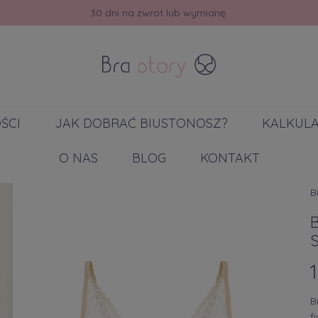
30 dni na zwrot lub wymianę.
ŚCI
JAK DOBRAĆ BIUSTONOSZ?
KALKUL
O NAS
BLOG
KONTAKT
B
B
f