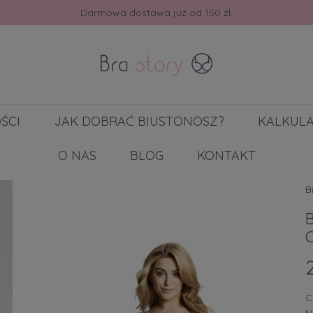
30 dni na zwrot lub wymianę.
ŚCI
JAK DOBRAĆ BIUSTONOSZ?
KALKUL
O NAS
BLOG
KONTAKT
B
B
C