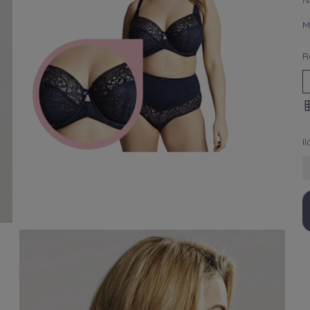
N
M
R
I