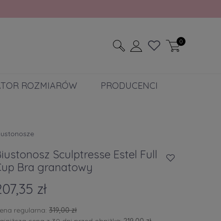
0
ATOR ROZMIARÓW
PRODUCENCI
iustonosze
iustonosz Sculptresse Estel Full
Cup Bra granatowy
207,35 zł
ena regularna:
319,00 zł