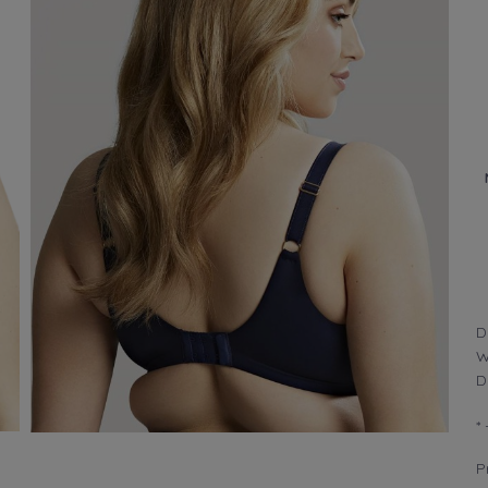
D
W
D
*
Cena nie zawi
płatności
P