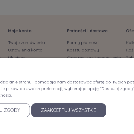
Moje konto
Płatności i dostawa
Ofe
Twoje zamówienia
Formy płatności
Kal
Ustawienia konta
Koszty dostawy
Róż
s
Ulubione
Czas realizacji zamówienia
Tab
biu
Bryt
Rec
e działanie strony i pomagają nam dostosować ofertę do Twoich p
Braf
cie plików do swoich preferencji, wybierając opcję "Dostosuj zgody"
Braf
ności.
Tapi
J ZGODY
ZAAKCEPTUJ WSZYSTKIE