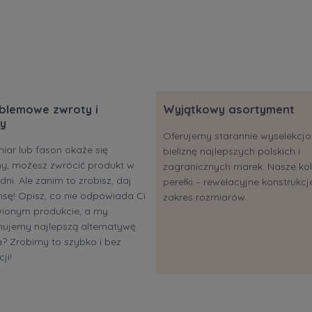
blemowe zwroty i
Wyjątkowy asortyment
y
Oferujemy starannie wyselekc
miar lub fason okaże się
bieliznę najlepszych polskich i
ony, możesz zwrócić produkt w
zagranicznych marek. Nasze kol
dni. Ale zanim to zrobisz, daj
perełki – rewelacyjne konstrukcje
sę! Opisz, co nie odpowiada Ci
zakres rozmiarów.
ionym produkcie, a my
ujemy najlepszą alternatywę.
 Zrobimy to szybko i bez
ji!