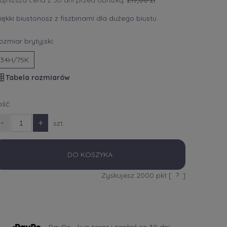
ajniższa cena z 30 dni przed obniżką:
219,00 zł
iękki biustonosz z fiszbinami dla dużego biustu
ozmiar brytyjski:
34H/75K
Tabela rozmiarów
lość:
-
+
szt.
DO KOSZYKA
Zyskujesz
2000
pkt [
?
]