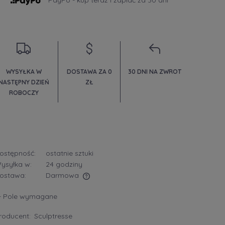
PayPo - kup teraz i zapłać za 30 dni
WYSYŁKA W
DOSTAWA ZA 0
30 DNI NA ZWROT
NASTĘPNY DZIEŃ
ZŁ
ROBOCZY
ostępność:
ostatnie sztuki
ysyłka w:
24 godziny
ostawa:
Darmowa
- Pole wymagane
era ewentualnych kosztów
roducent:
Sculptresse