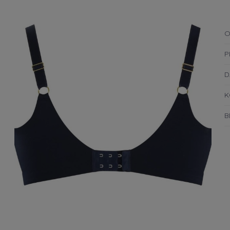
O
P
D
K
B