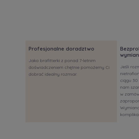
Profesjonalne doradztwo
Bezpro
wymian
Jako brafitterki z ponad 7-letnim
Jeśli roz
doświadczeniem chętnie pomożemy Ci
nietrafi
dobrać idealny rozmiar.
ciągu 30 
nam szan
w zamów
zapropon
Wymiana?
komplikac