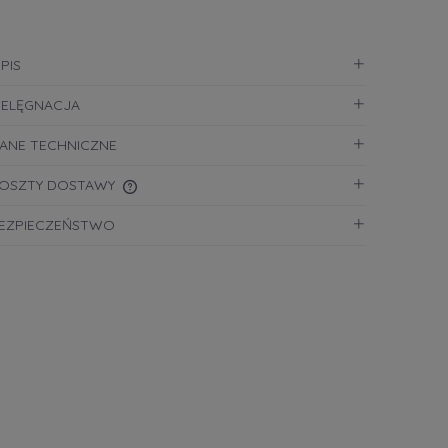
PIS
IELĘGNACJA
ANE TECHNICZNE
OSZTY DOSTAWY
EZPIECZEŃSTWO
CENA NIE ZAWIERA EWENTUALNYCH
KOSZTÓW PŁATNOŚCI