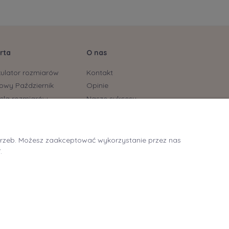
rta
O nas
kulator rozmiarów
Kontakt
owy Październik
Opinie
ela rozmiarów
Nasze sukcesy
stonoszy
yjskie marki już dostępne
ycling
otrzeb. Możesz zaakceptować wykorzystanie przez nas
itting Tarnowskie Góry
.
itting Lubliniec
ng - oklejanie biustu