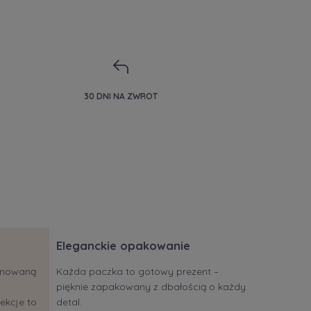
30 DNI NA ZWROT
Eleganckie opakowanie
jonowaną
Każda paczka to gotowy prezent –
pięknie zapakowany z dbałością o każdy
ekcje to
detal.