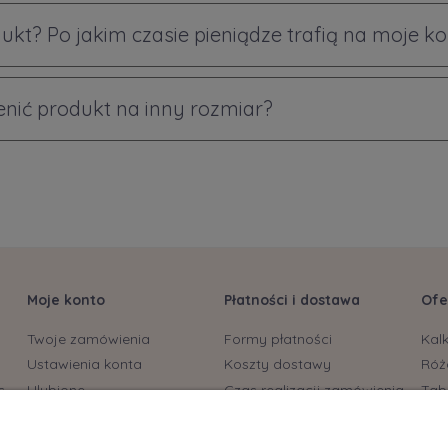
ukt? Po jakim czasie pieniądze trafią na moje k
ić produkt na inny rozmiar?
Moje konto
Płatności i dostawa
Ofe
Twoje zamówienia
Formy płatności
Kal
Ustawienia konta
Koszty dostawy
Róż
s
Ulubione
Czas realizacji zamówienia
Tab
biu
Bryt