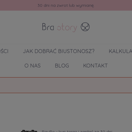
30 dni na zwrot lub wymianę.
ŚCI
JAK DOBRAĆ BIUSTONOSZ?
KALKUL
O NAS
BLOG
KONTAKT
PayPo - kup teraz i zapłać za 30 dni