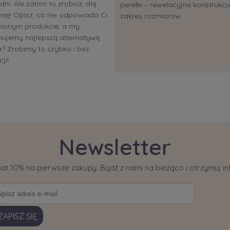
dni. Ale zanim to zrobisz, daj
perełki – rewelacyjne konstrukcje
sę! Opisz, co nie odpowiada Ci
zakres rozmiarów.
ionym produkcie, a my
ujemy najlepszą alternatywę.
 Zrobimy to szybko i bez
ji!
Newsletter
bat 10% na pierwsze zakupy. Bądź z nami na bieżąco i otrzymuj 
ZAPISZ SIĘ