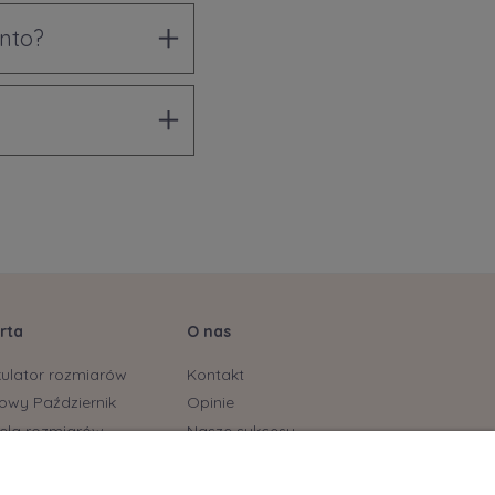
onto?
rta
O nas
kulator rozmiarów
Kontakt
owy Październik
Opinie
ela rozmiarów
Nasze sukcesy
stonoszy
yjskie marki już dostępne