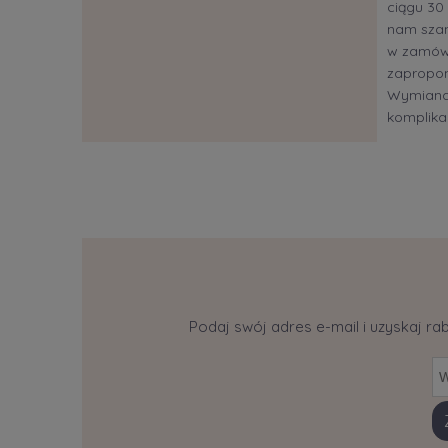
ciągu 30 
nam szan
w zamów
zapropon
Wymiana?
komplikac
Podaj swój adres e-mail i uzyskaj ra