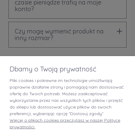
czasie pieniądze trafią na moje
konto?
Czy mogę wymienić produkt na
inny rozmiar?
Dbamy o Twoją prywatność
Pliki cookies i pokrewne im technologie umożliwiają
+48 519 712 949
poprawne działanie strony i pomagają nam dostosować
ofertę do Twoich potrzeb. Możesz zaakceptować
kontakt@brastory.pl
wykorzystanie przez nas wszystkich tych plików i przejść
(od poniedziałku do piątku, w godzinach 9:00-15:00 oraz w soboty od 9:00-13:00)
do sklepu lub dostosować użycie plików do swoich
preferencji, wybierając opcję "Dostosuj zgody".
Więcej o plikach cookies przeczytasz w naszej Polityce
prywatności.
INFORMACJE