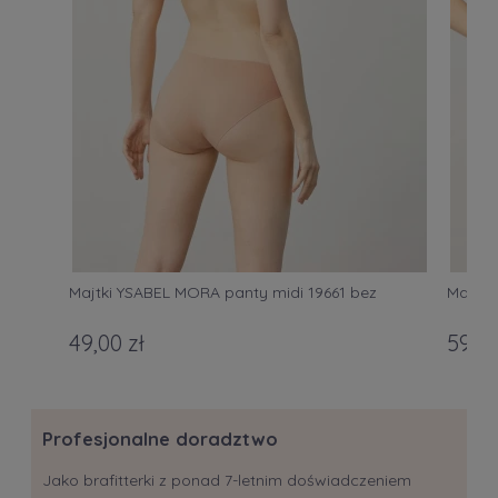
Majtki YSABEL MORA panty midi 19661 bez
Majtki
49,00 zł
59,00
Profesjonalne doradztwo
Jako brafitterki z ponad 7-letnim doświadczeniem