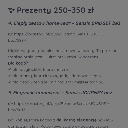
✨
Prezenty 250–350 zł
4. Ciepły zestaw homewear – Sensis BRIDGET beż
👉
https://brastory.pl/pl/p/Pizama-Sensis-BRIDGET-
bez/5894
Miękki, wygodny, idealny na zimowe wieczory. To prezent
totalnie praktyczny i ultra przyjemny w noszeniu.
Dla kogo?
✔ dla przyjaciółki, która marznie
✔ dla mamy, która lubi wygodę i domowe ciepło
✔ dla osoby ceniącej minimalizm i miękkie tkaniny
5. Elegancki homewear – Sensis JOURNEY beż
👉
https://brastory.pl/pl/p/Pizama-Sensis-JOURNEY-
bez/5813
Dla kobiet, które kochają
delikatną elegancję
nawet w
domowym stylu. Kopertowy sweterek dodaje szyku i