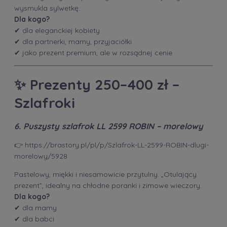
wysmukla sylwetkę.
Dla kogo?
✔ dla eleganckiej kobiety
✔ dla partnerki, mamy, przyjaciółki
✔ jako prezent premium, ale w rozsądnej cenie
✨
Prezenty 250–400 zł –
Szlafroki
6. Puszysty szlafrok LL 2599 ROBIN – morelowy
👉
https://brastory.pl/pl/p/Szlafrok-LL-2599-ROBIN-dlugi-
morelowy/5928
Pastelowy, miękki i niesamowicie przytulny. „Otulający
prezent”, idealny na chłodne poranki i zimowe wieczory.
Dla kogo?
✔ dla mamy
✔ dla babci