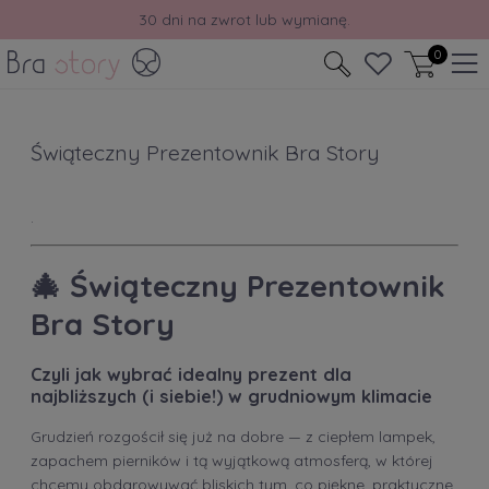
30 dni na zwrot lub wymianę.
0
Świąteczny Prezentownik Bra Story
.
🎄
Świąteczny Prezentownik
Bra Story
Czyli jak wybrać idealny prezent dla
najbliższych (i siebie!) w grudniowym klimacie
Grudzień rozgościł się już na dobre — z ciepłem lampek,
zapachem pierników i tą wyjątkową atmosferą, w której
chcemy obdarowywać bliskich tym, co piękne, praktyczne