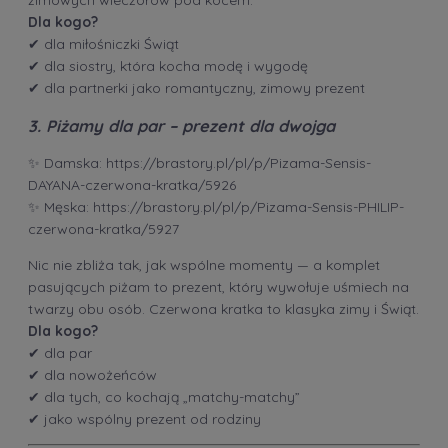
zimowych wieczorów pod kocem.
Dla kogo?
✔ dla miłośniczki Świąt
✔ dla siostry, która kocha modę i wygodę
✔ dla partnerki jako romantyczny, zimowy prezent
3. Piżamy dla par – prezent dla dwojga
✨ Damska:
https://brastory.pl/pl/p/Pizama-Sensis-
DAYANA-czerwona-kratka/5926
✨ Męska:
https://brastory.pl/pl/p/Pizama-Sensis-PHILIP-
czerwona-kratka/5927
Nic nie zbliża tak, jak wspólne momenty — a komplet
pasujących piżam to prezent, który wywołuje uśmiech na
twarzy obu osób. Czerwona kratka to klasyka zimy i Świąt.
Dla kogo?
✔ dla par
✔ dla nowożeńców
✔ dla tych, co kochają „matchy-matchy”
✔ jako wspólny prezent od rodziny