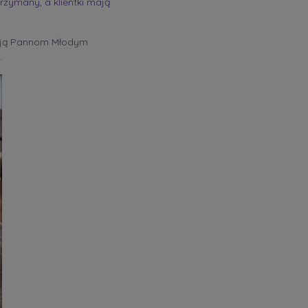
rzymany, a klientki mają
ają Pannom Młodym
.