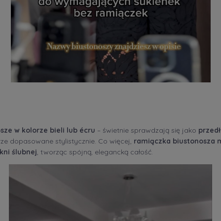
ze w kolorze bieli lub écru
– świetnie sprawdzają się jako
przedł
brze dopasowane stylistycznie. Co więcej,
ramiączka biustonosza 
kni ślubnej
, tworząc spójną, elegancką całość.