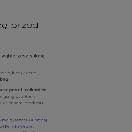
 wybierzesz suknię
cie, który często
ubną
?
osz potrafi całkowicie
iałyśmy wspólnie z
uje z Pannami Młodymi i
ie mają jeszcze wybranej
ówi Dorota Wróbel.