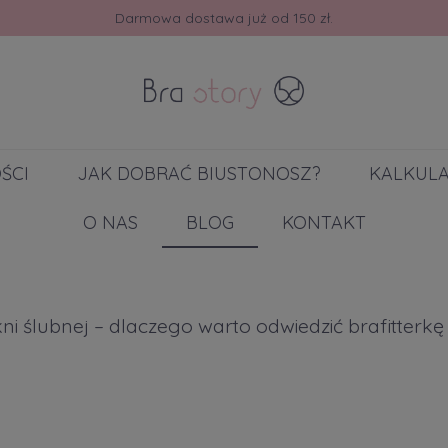
30 dni na zwrot lub wymianę.
ŚCI
JAK DOBRAĆ BIUSTONOSZ?
KALKUL
O NAS
BLOG
KONTAKT
ni ślubnej – dlaczego warto odwiedzić brafitterk