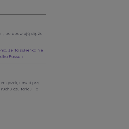
i, bo obawiają się, że
ia, że 'ta sukienka nie
ielka Fasson.
ramiączek, nawet przy
 ruchu czy tańcu. To