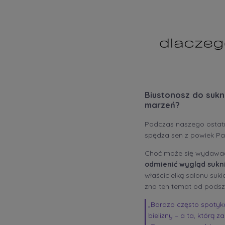
Biustonosz do sukn
marzeń?
Podczas naszego osta
spędza sen z powiek 
Choć może się wydawać,
odmienić wygląd sukni
właścicielką salonu suk
zna ten temat od podsze
„Bardzo często spotyka
bielizny – a ta, którą