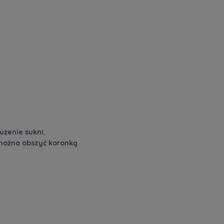
użenie sukni
,
można obszyć koronką