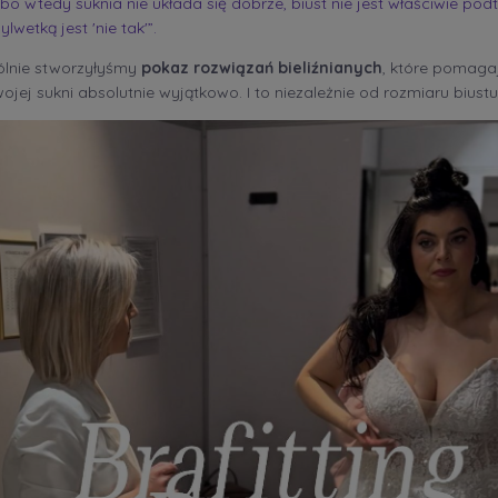
o wtedy suknia nie układa się dobrze, biust nie jest właściwie podt
ylwetką jest 'nie tak'”.
ólnie stworzyłyśmy
pokaz rozwiązań bieliźnianych
, które pomag
ojej sukni absolutnie wyjątkowo. I to niezależnie od rozmiaru biustu