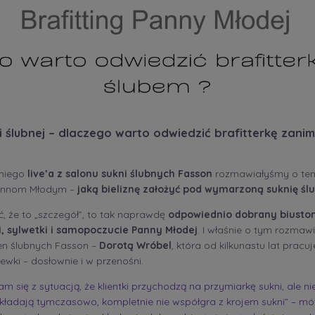
i ślubnej – dlaczego warto odwiedzić brafitterkę zanim
tniego
live’a z salonu sukni ślubnych Fasson
rozmawiałyśmy o tema
Pannom Młodym –
jaką bieliznę założyć pod wymarzoną suknię śl
 że to „szczegół”, to tak naprawdę
odpowiednio dobrany biuston
, sylwetki i samopoczucie Panny Młodej
. I właśnie o tym rozmaw
ien ślubnych Fasson –
Dorotą Wróbel
, która od kilkunastu lat prac
wki – dosłownie i w przenośni.
m się z sytuacją, że klientki przychodzą na przymiarkę sukni, ale n
 zakładają tymczasowo, kompletnie nie współgra z krojem sukni” – m