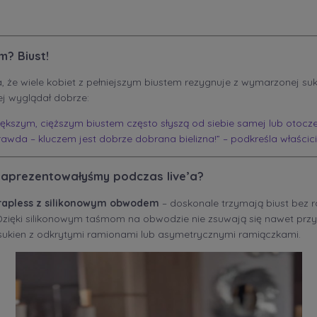
m? Biust!
że wiele kobiet z pełniejszym biustem rezygnuje z wymarzonej sukn
iej wyglądał dobrze:
iększym, cięższym biustem często słyszą od siebie samej lub otoczen
eprawda – kluczem jest dobrze dobrana bielizna!” – podkreśla właścic
zaprezentowałyśmy podczas live’a?
trapless z silikonowym obwodem
– doskonale trzymają biust bez 
Dzięki silikonowym taśmom na obwodzie nie zsuwają się nawet przy
 sukien z odkrytymi ramionami lub asymetrycznymi ramiączkami.