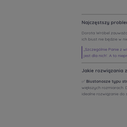
Najczęstszy proble
Dorota Wróbel zauważa, 
ich biust nie będzie w n
„Szczególnie Panie z w
jest dla nich'. A to ni
Jakie rozwiązania 
✅
Biustonosze typu s
większych rozmiarach. 
idealne rozwiązanie do