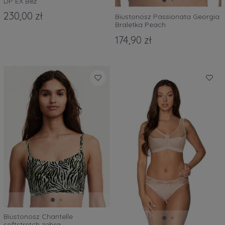
DP EX Beż
230,00 zł
Biustonosz Passionata Georgia
Braletka Peach
174,90 zł
Biustonosz Chantelle
softstretch zebra