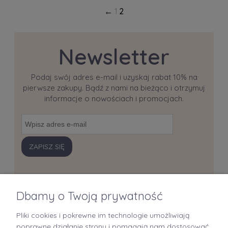
1
2
Newsletter
Podaj swój adres e-mail i uzyskaj rabat 10% na
pierwsze zakupy. Bądź z nami na bieżąco i otrzymuj
informacje o nowościach i promocjach.
ZAPISZ SIĘ
Dbamy o Twoją prywatność
Pliki cookies i pokrewne im technologie umożliwiają
+48 519 712 949
poprawne działanie strony i pomagają nam dostosować