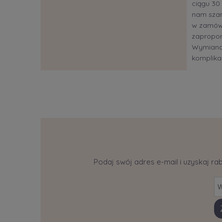
ciągu 30 
nam szan
w zamów
zapropon
Wymiana?
komplikac
Podaj swój adres e-mail i uzyskaj ra