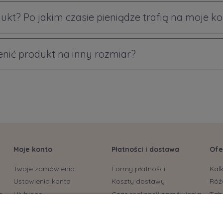
ukt? Po jakim czasie pieniądze trafią na moje k
ić produkt na inny rozmiar?
Moje konto
Płatności i dostawa
Ofe
Twoje zamówienia
Formy płatności
Kal
Ustawienia konta
Koszty dostawy
Róż
s
Ulubione
Czas realizacji zamówienia
Tab
biu
Bryt