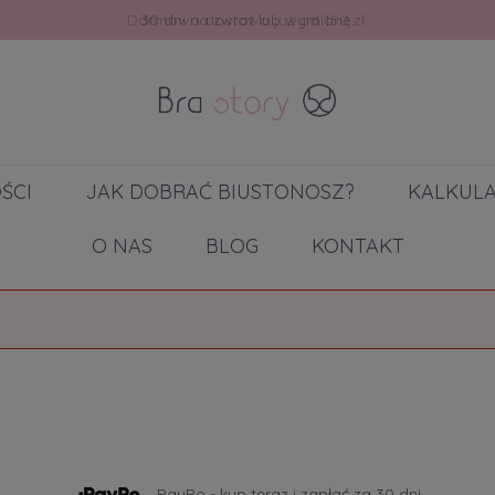
30 dni na zwrot lub wymianę.
ŚCI
JAK DOBRAĆ BIUSTONOSZ?
KALKUL
O NAS
BLOG
KONTAKT
PayPo - kup teraz i zapłać za 30 dni