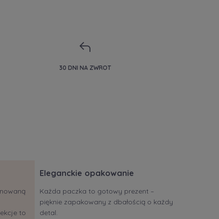
30 DNI NA ZWROT
Eleganckie opakowanie
jonowaną
Każda paczka to gotowy prezent –
pięknie zapakowany z dbałością o każdy
ekcje to
detal.