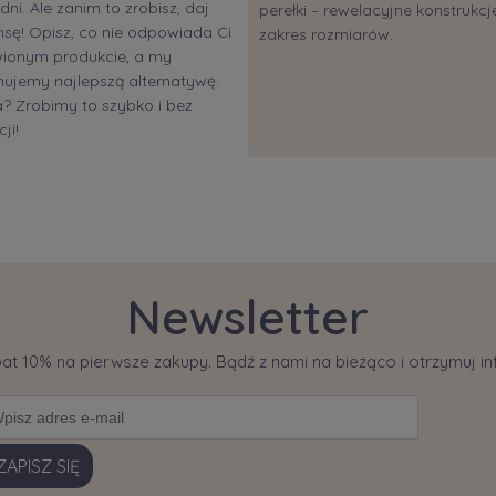
dni. Ale zanim to zrobisz, daj
perełki – rewelacyjne konstrukcje
sę! Opisz, co nie odpowiada Ci
zakres rozmiarów.
ionym produkcie, a my
ujemy najlepszą alternatywę.
 Zrobimy to szybko i bez
ji!
Newsletter
bat 10% na pierwsze zakupy. Bądź z nami na bieżąco i otrzymuj 
ZAPISZ SIĘ