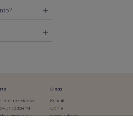
onto?
rta
O nas
kulator rozmiarów
Kontakt
owy Październik
Opinie
ela rozmiarów
Nasze sukcesy
stonoszy
yjskie marki już dostępne