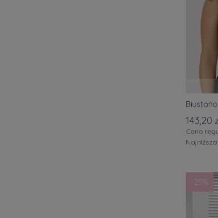
róż
cze
ziel
nie
żółt
pom
Biustono
fiol
143,20 z
brą
Cena regu
Najniższa
sza
wie
-25%