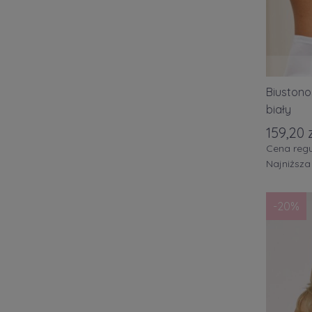
Roz. L
Roz. 3
Roz. 3
Roz. 4
Biustono
Roz. 4
biały
Roz. 4
159,20 
Cena regu
Roz. 4
Najniższa
ONE
(4
więcej
-20%
Kolor
cza
beżo
bia