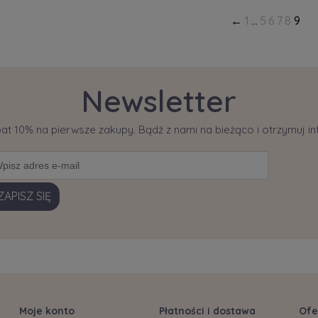
1
...
5
6
7
8
9
Newsletter
bat 10% na pierwsze zakupy. Bądź z nami na bieżąco i otrzymuj 
ZAPISZ SIĘ
Moje konto
Płatności i dostawa
Ofe