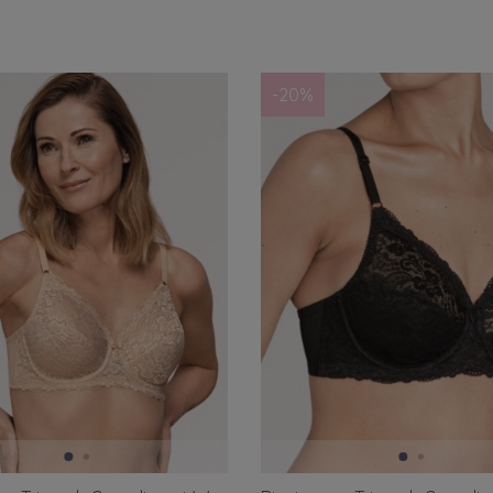
nt
Rozmiar europejski
Rozmiar m
7)
65E
(14)
Rozmiar
-20%
13)
65F
(14)
Rozmiar
11)
65G
(16)
Rozmiar
nella
(15)
65I
(17)
Rozmiar
en
(23)
70F
(15)
Rozmiar
ie
(17)
75C
(21)
Rozmiar
20)
75D
(16)
Rozmiar
(12)
75E
(15)
Rozmiar
ore
(8)
80B
(14)
Rozmiar
ne
(33)
80C
(17)
Rozmiar
(30)
80D
(18)
Rozmia
he
(16)
80F
(15)
Rozmiar