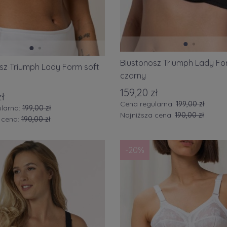
/XL
(14)
6
(9)
8
(9)
0
(8)
Biustonosz Triumph Lady Fo
sz Triumph Lady Form soft
2
(9)
czarny
159,20 zł
4
(8)
zł
Cena regularna:
199,00 zł
larna:
199,00 zł
6
(6)
Najniższa cena:
190,00 zł
 cena:
190,00 zł
)
-20%
rny
(106)
wy/cielisty
(28)
ły/kremowy
(38)