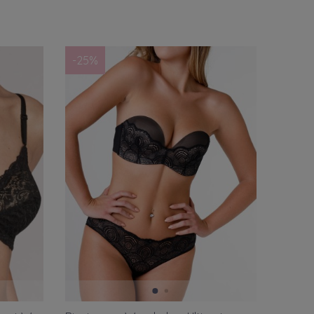
ajtek
Rozmiar brytyjski
 34
(1)
30D/65D
(4)
-25%
 36
(1)
30DD/65E
(2)
 36
(2)
30E/65F
(2)
 36
(2)
30F/65G
(4)
 38
(5)
30FF/65H
(2)
 42
(3)
30G/65I
(2)
 42
(3)
32DD/70E
(3)
 44
(2)
32E/70F
(4)
 XS
(28)
32G/70I
(3)
 S
(60)
32GG/70J
(3)
r M
(34)
34D/75D
(2)
 L
(37)
34DD/75E
(5)