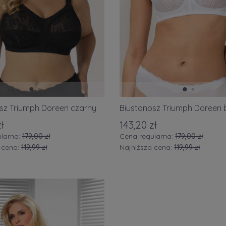
owy
(54)
rwony/bordowy
(25)
ony
(23)
bieski/granatowy
(28)
y
(7)
arańczowy
(15)
sz Triumph Doreen czarny
Biustonosz Triumph Doreen 
etowy
(5)
ł
143,20 zł
zowy
(10)
larna:
179,00 zł
Cena regularna:
179,00 zł
 cena:
119,99 zł
Najniższa cena:
119,99 zł
ry/srebrny
(7)
lokolorowy
(42)
FILTRUJ