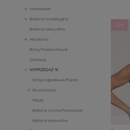
Produce
Homewear
Bielizna modelująca
Alles
(3
-20%
Bielizna sensualna
Corin
(
Elomi
(
Akcesoria
Endorfi
Bony Podarunkowe
Ewa Bi
Zestawy
Fantas
WYPRZEDAŻ %
Freya
(
Stroje kąpielowe/Parea
Krisline
Biustonosze
LingaD
Majtki
Lupoli
Bielizna nocna/homewear
Nessa
Bielizna sensualna
Panac