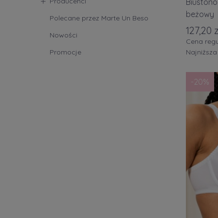
Producenci
Biuston
Passio
beżowy
Polecane przez Marte Un Beso
127,20 z
Saman
Nowości
Cena regu
Trium
Promocje
Najniższa
więcej
-20%
Rozmiar 
Roz. X
Roz. S
Roz.M
(
Roz. L
(
Roz. X
Roz. X
Roz. S