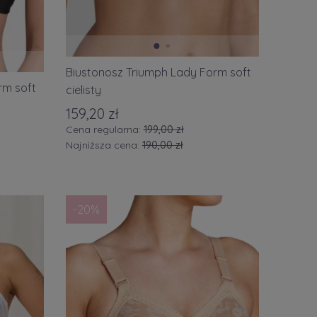
03
(1)
04
(1)
05
(2)
Biustonosz Triumph Lady Form soft
rm soft
cielisty
159,20 zł
Cena regularna:
199,00 zł
Najniższa cena:
190,00 zł
-20%
Cena
od
do