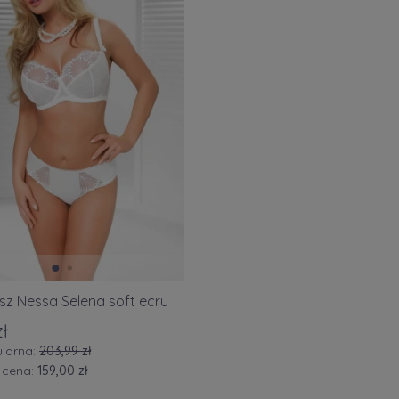
sz Nessa Selena soft ecru
zł
larna:
203,99 zł
 cena:
159,00 zł