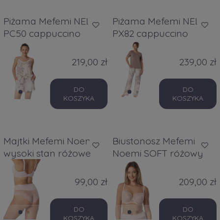
Piżama Mefemi NELA
Piżama Mefemi NELA
PC50 cappuccino
PX82 cappuccino
219,00 zł
239,00 zł
DO
DO
KOSZYKA
KOSZYKA
Majtki Mefemi Noemi
Biustonosz Mefemi
wysoki stan różowe
Noemi SOFT różowy
99,00 zł
209,00 zł
DO
DO
KOSZYKA
KOSZYKA