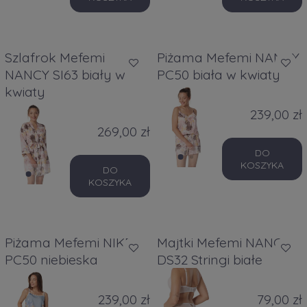
Szlafrok Mefemi
Piżama Mefemi NANCY
NANCY SI63 biały w
PC50 biała w kwiaty
kwiaty
239,00 zł
269,00 zł
DO
KOSZYKA
DO
KOSZYKA
Piżama Mefemi NIKE
Majtki Mefemi NANCY
PC50 niebieska
DS32 Stringi białe
239,00 zł
79,00 zł