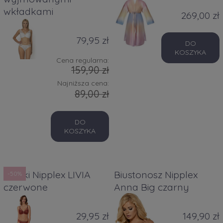
wkładkami
269,00 zł
79,95 zł
DO
KOSZYKA
Cena regularna:
159,90 zł
Najniższa cena:
89,00 zł
DO
KOSZYKA
Majtki Nipplex LIVIA
Biustonosz Nipplex
-50%
czerwone
Anna Big czarny
29,95 zł
149,90 zł