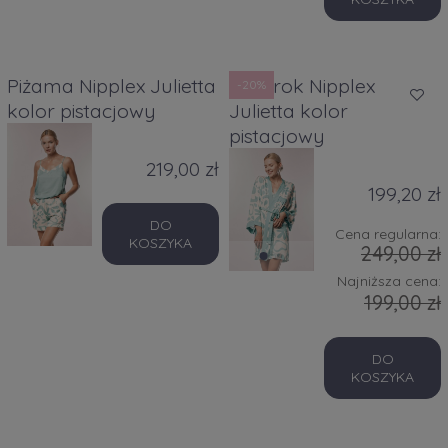
Piżama Nipplex Julietta
Szlafrok Nipplex
-20%
kolor pistacjowy
Julietta kolor
pistacjowy
219,00 zł
199,20 zł
DO
Cena regularna:
KOSZYKA
249,00 zł
Najniższa cena:
199,00 zł
DO
KOSZYKA