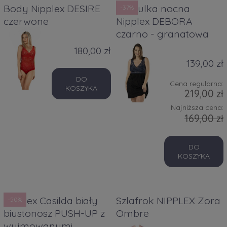
Body Nipplex DESIRE
Koszulka nocna
-37%
czerwone
Nipplex DEBORA
czarno - granatowa
180,00 zł
139,00 zł
DO
Cena regularna:
KOSZYKA
219,00 zł
Najniższa cena:
169,00 zł
DO
KOSZYKA
Nipplex Casilda biały
Szlafrok NIPPLEX Zora
-50%
biustonosz PUSH-UP z
Ombre
wyjmowanymi