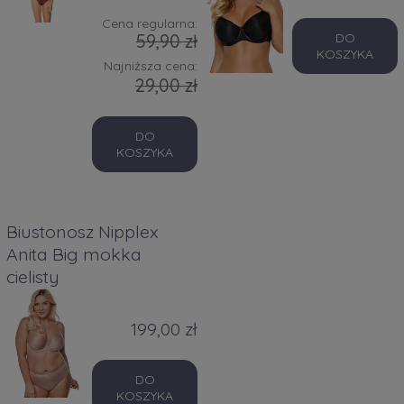
Cena regularna:
59,90 zł
DO
KOSZYKA
Najniższa cena:
29,00 zł
DO
KOSZYKA
Biustonosz Nipplex
Anita Big mokka
cielisty
199,00 zł
DO
KOSZYKA