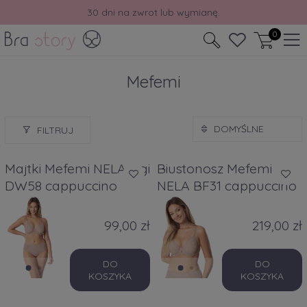
30 dni na zwrot lub wymianę.
0
Mefemi
FILTRUJ
Majtki Mefemi NELA Figi
Biustonosz Mefemi
DW58 cappuccino
NELA BF31 cappuccino
99,00 zł
219,00 zł
DO
DO
KOSZYKA
KOSZYKA