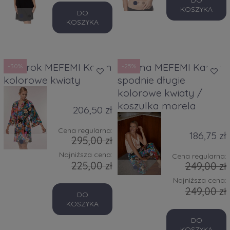
KOSZYKA
DO
KOSZYKA
Szlafrok MEFEMI Karen
Piżama MEFEMI Karen
-30%
-25%
kolorowe kwiaty
spodnie długie
kolorowe kwiaty /
koszulka morela
206,50 zł
Cena regularna:
186,75 zł
295,00 zł
Najniższa cena:
Cena regularna:
225,00 zł
249,00 zł
Najniższa cena:
249,00 zł
DO
KOSZYKA
DO
KOSZYKA