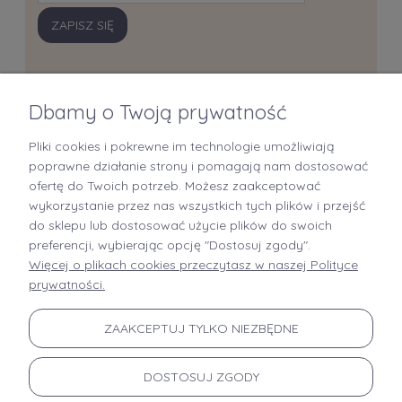
ZAPISZ SIĘ
Dbamy o Twoją prywatność
Pliki cookies i pokrewne im technologie umożliwiają
+48 519 712 949
poprawne działanie strony i pomagają nam dostosować
ofertę do Twoich potrzeb. Możesz zaakceptować
kontakt@brastory.pl
wykorzystanie przez nas wszystkich tych plików i przejść
(od poniedziałku do piątku, w godzinach 9:00-15:00 oraz w soboty od 9:00-13:00)
do sklepu lub dostosować użycie plików do swoich
preferencji, wybierając opcję "Dostosuj zgody".
Więcej o plikach cookies przeczytasz w naszej Polityce
prywatności.
INFORMACJE
ZAAKCEPTUJ TYLKO NIEZBĘDNE
MOJE KONTO
DOSTOSUJ ZGODY
PŁATNOŚCI I DOSTAWA