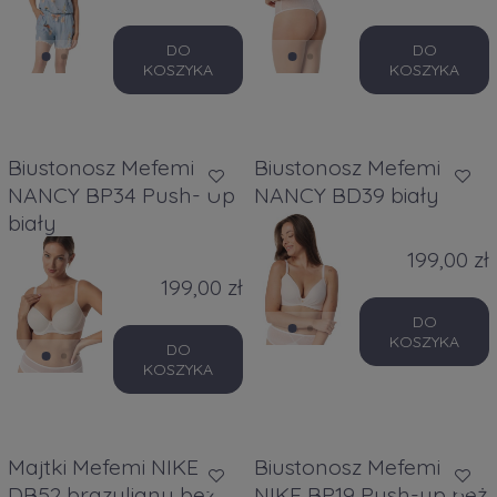
DO
DO
KOSZYKA
KOSZYKA
Biustonosz Mefemi
Biustonosz Mefemi
NANCY BP34 Push- Up
NANCY BD39 biały
biały
199,00 zł
199,00 zł
DO
KOSZYKA
DO
KOSZYKA
Majtki Mefemi NIKE
Biustonosz Mefemi
DB52 brazyliany beż
NIKE BP19 Push-up beż