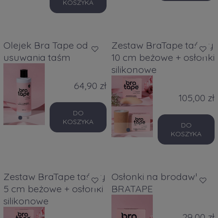
KOSZYKA
Olejek Bra Tape od
Zestaw BraTape taśmy
usuwania taśm
10 cm beżowe + osłonki
silikonowe
64,90 zł
105,00 zł
DO
KOSZYKA
DO
KOSZYKA
Zestaw BraTape taśmy
Osłonki na brodawki
5 cm beżowe + osłonki
BRATAPE
silikonowe
29,00 zł