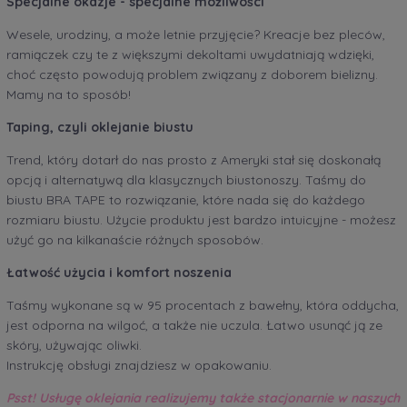
Specjalne okazje - specjalne możliwości
Wesele, urodziny, a może letnie przyjęcie? Kreacje bez pleców,
ramiączek czy te z większymi dekoltami uwydatniają wdzięki,
choć często powodują problem związany z doborem bielizny.
Mamy na to sposób!
Taping, czyli oklejanie biustu
Trend, który dotarł do nas prosto z Ameryki stał się doskonałą
opcją i alternatywą dla klasycznych biustonoszy. Taśmy do
biustu BRA TAPE to rozwiązanie, które nada się do każdego
rozmiaru biustu. Użycie produktu jest bardzo intuicyjne - możesz
użyć go na kilkanaście różnych sposobów.
Łatwość użycia i komfort noszenia
Taśmy wykonane są w 95 procentach z bawełny, która oddycha,
jest odporna na wilgoć, a także nie uczula. Łatwo usunąć ją ze
skóry, używając oliwki.
Instrukcję obsługi znajdziesz w opakowaniu.
Psst! Usługę oklejania realizujemy także stacjonarnie w naszych