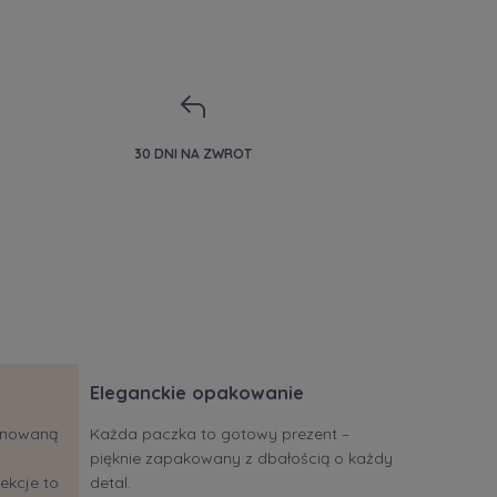
30 DNI NA ZWROT
Eleganckie opakowanie
jonowaną
Każda paczka to gotowy prezent –
pięknie zapakowany z dbałością o każdy
ekcje to
detal.