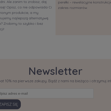
dni. Ale zanim to zrobisz, daj
perełki – rewelacyjne konstrukcje
sę! Opisz, co nie odpowiada Ci
zakres rozmiarów.
ionym produkcie, a my
ujemy najlepszą alternatywę.
 Zrobimy to szybko i bez
ji!
Newsletter
bat 10% na pierwsze zakupy. Bądź z nami na bieżąco i otrzymuj 
ZAPISZ SIĘ