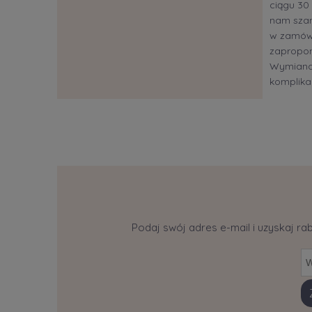
ciągu 30 
nam szan
w zamów
zapropon
Wymiana?
komplikac
Podaj swój adres e-mail i uzyskaj ra