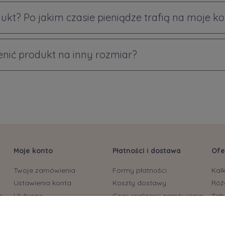
ukt? Po jakim czasie pieniądze trafią na moje k
ić produkt na inny rozmiar?
Moje konto
Płatności i dostawa
Ofe
Twoje zamówienia
Formy płatności
Kal
Ustawienia konta
Koszty dostawy
Róż
s
Ulubione
Czas realizacji zamówienia
Tab
biu
Bryt