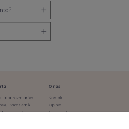
onto?
rta
O nas
kulator rozmiarów
Kontakt
owy Październik
Opinie
ela rozmiarów
Nasze sukcesy
stonoszy
yjskie marki już dostępne