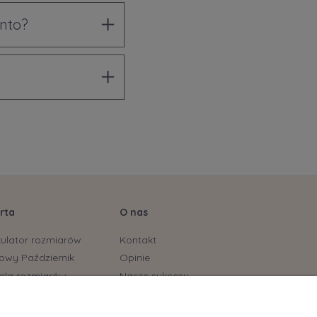
onto?
rta
O nas
kulator rozmiarów
Kontakt
owy Październik
Opinie
ela rozmiarów
Nasze sukcesy
stonoszy
yjskie marki już dostępne