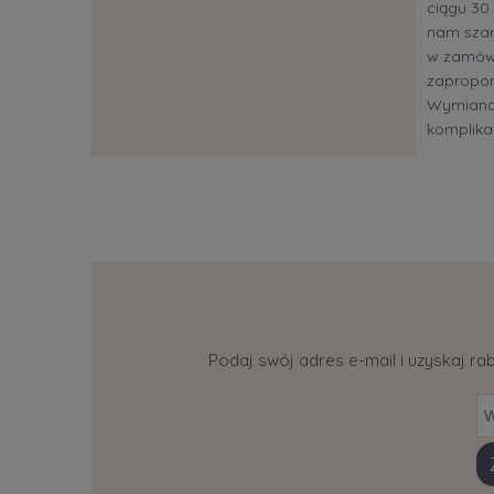
ciągu 30 
nam szan
w zamów
zapropon
Wymiana?
komplikac
Podaj swój adres e-mail i uzyskaj ra