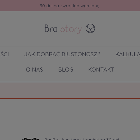
30 dni na zwrot lub wymianę.
ŚCI
JAK DOBRAĆ BIUSTONOSZ?
KALKUL
O NAS
BLOG
KONTAKT
PayPo - kup teraz i zapłać za 30 dni