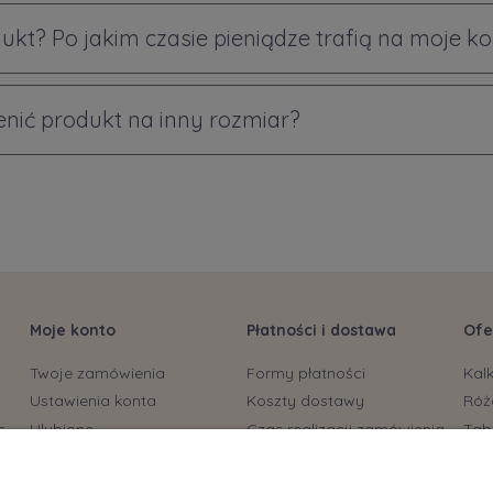
ukt? Po jakim czasie pieniądze trafią na moje k
ić produkt na inny rozmiar?
Moje konto
Płatności i dostawa
Ofe
Twoje zamówienia
Formy płatności
Kal
Ustawienia konta
Koszty dostawy
Róż
s
Ulubione
Czas realizacji zamówienia
Tab
biu
Bryt