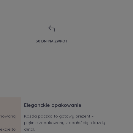
30 DNI NA ZWROT
Eleganckie opakowanie
jonowaną
Każda paczka to gotowy prezent –
pięknie zapakowany z dbałością o każdy
ekcje to
detal.