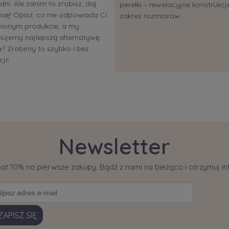
dni. Ale zanim to zrobisz, daj
perełki – rewelacyjne konstrukcje
sę! Opisz, co nie odpowiada Ci
zakres rozmiarów.
ionym produkcie, a my
ujemy najlepszą alternatywę.
 Zrobimy to szybko i bez
ji!
Newsletter
bat 10% na pierwsze zakupy. Bądź z nami na bieżąco i otrzymuj 
ZAPISZ SIĘ