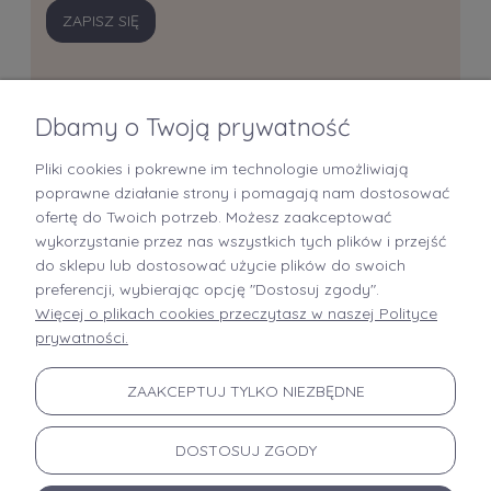
ZAPISZ SIĘ
Dbamy o Twoją prywatność
Pliki cookies i pokrewne im technologie umożliwiają
+48 519 712 949
poprawne działanie strony i pomagają nam dostosować
ofertę do Twoich potrzeb. Możesz zaakceptować
kontakt@brastory.pl
wykorzystanie przez nas wszystkich tych plików i przejść
(od poniedziałku do piątku, w godzinach 9:00-15:00 oraz w soboty od 9:00-13:00)
do sklepu lub dostosować użycie plików do swoich
preferencji, wybierając opcję "Dostosuj zgody".
Więcej o plikach cookies przeczytasz w naszej Polityce
prywatności.
INFORMACJE
ZAAKCEPTUJ TYLKO NIEZBĘDNE
MOJE KONTO
DOSTOSUJ ZGODY
PŁATNOŚCI I DOSTAWA